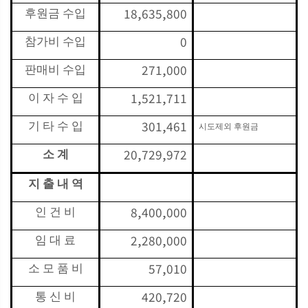
18,635,800
후원금 수입
0
참가비 수입
271,000
판매비 수입
1,521,711
이 자 수 입
301,461
기 타 수 입
시도제외 후원금
20,729,972
소 계
지 출 내 역
8,400,000
인 건 비
2,280,000
임 대 료
57,010
소 모 품 비
420,720
통 신 비