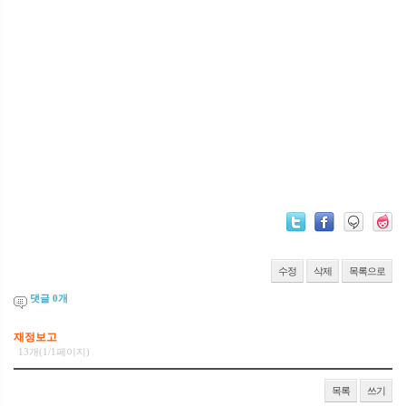
수정
삭제
목록으로
댓글
0
개
재정보고
13개(1/1페이지)
목록
쓰기