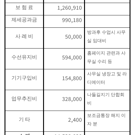
1,260,910
보 험 료
990,180
제세공과금
방과후 수업시 사무
50,000
사 례 비
실 임대비
홈페이지 관련과 사
594,000
수선유지비
무실 수리 등
사무실 냉장고 및 라
154,800
기기구입비
디에이터
나들길지기 단합회
328,000
업무추진비
비
보조금통장 해지 이
2,400
기 타
자 분