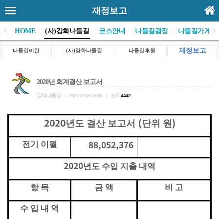
재정보고
<
>
HOME
(사)강화나들길
코스안내
나들길광장
나들길가게
재정보고
나들길이란
(사)강화나들길
나들길후원
2020년 회계결산 보고서
강화나들길
조회
|
2021.02.08 18:02
|
4442
2020
(
)
년도 결산 보고서
단위 원
88,052,376
전기 이월
2020
년도 수입 지출 내역
항 목
금 액
비 고
수 입 내 역