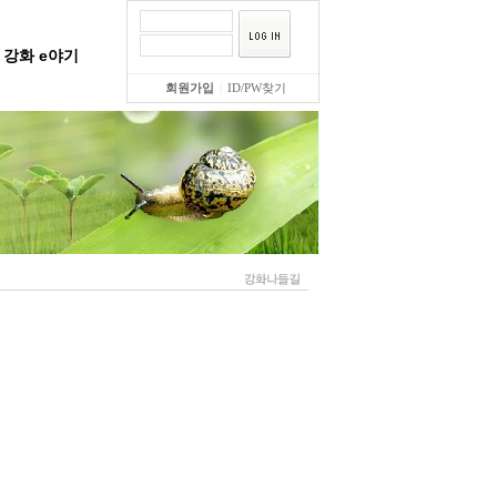
강화 e야기
회원가입
|
ID/PW찾기