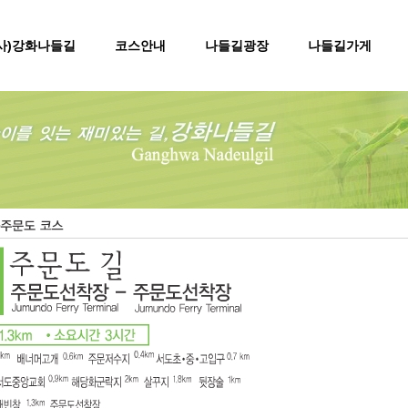
(사)강화나들길
코스안내
나들길광장
나들길가게