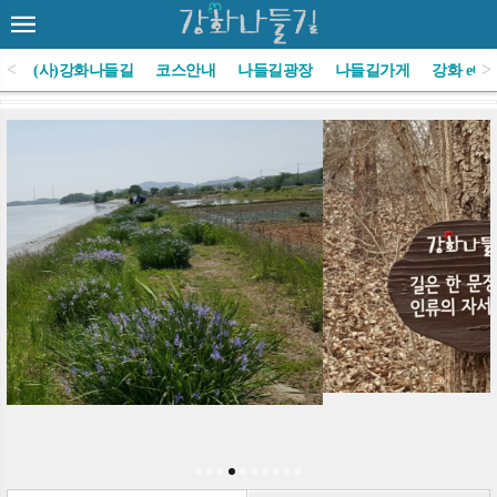
<
>
(사)강화나들길
코스안내
나들길광장
나들길가게
강화 e야