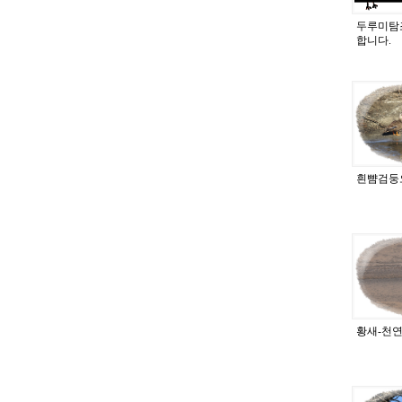
두루미탐
합니다.
흰뺨검둥
황새-천연