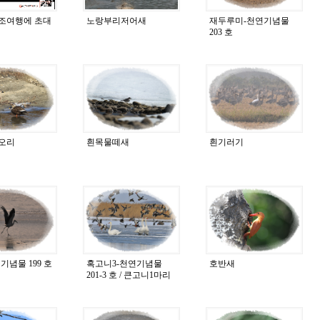
조여행에 초대
노랑부리저어새
재두루미-천연기념물
203 호
오리
흰목물떼새
흰기러기
기념물 199 호
혹고니3-천연기념물
호반새
201-3 호 / 큰고니1마리