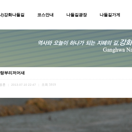
(사)강화나들길
코스안내
나들길광장
나들길가게
랑부리저어새
용훈
조회
5919
|
2013.07.10 22:47
|