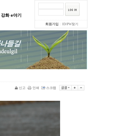
강화 e야기
회원가입
|
ID/PW찾기
신고
인쇄
스크랩