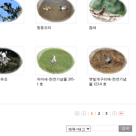
청둥오리
참새
-유조
저어새-천연기념물 205-
잿빛개구리매-천연기념
1 호
물 323-6 호
1
2
3