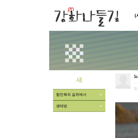
노
새
정
함민복의 길위에서
생태방
ㆍ식물
ㆍ곤충