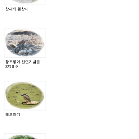
참새와 흰참새
황조롱이-천연기념물
323-8 호
해오라기