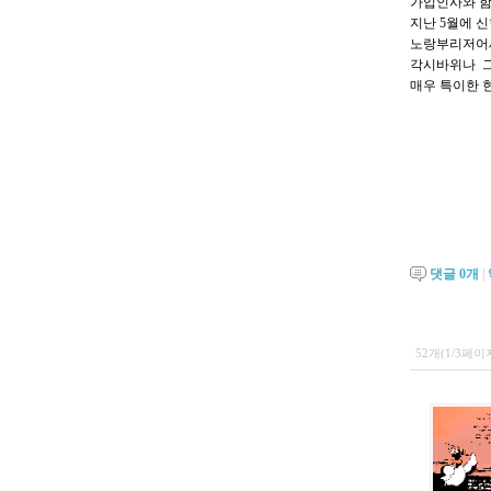
가입인사와 함
지난 5월에 
노랑부리저어새
각시바위나 그
매우 특이한 
댓글
0
개
|
52개(1/3페이