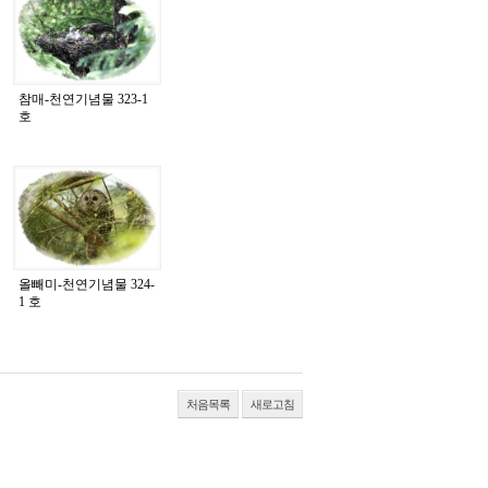
참매-천연기념물 323-1
호
올빼미-천연기념물 324-
1 호
처음목록
새로고침