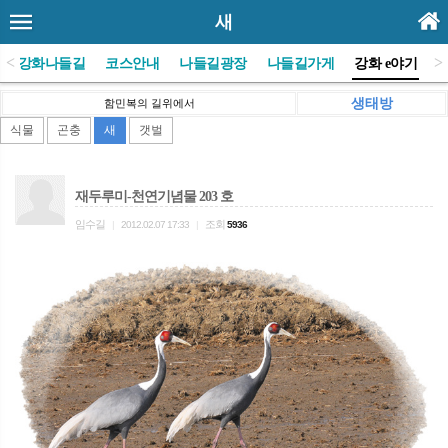
새
<
>
(사)강화나들길
코스안내
나들길광장
나들길가게
강화 e야기
생태방
함민복의 길위에서
식물
곤충
새
갯벌
재두루미-천연기념물 203 호
임수길
조회
|
2012.02.07 17:33
|
5936