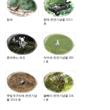
참새
참매-천연기념물 323-1
호
중대백노-유조
저어새-천연기념물 205-
1 호
잿빛개구리매-천연기념
올빼미-천연기념물 324-
물 323-6 호
1 호