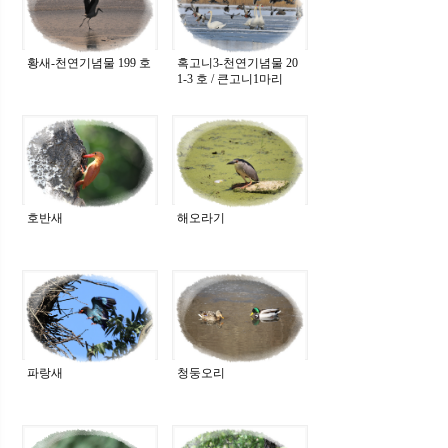
황새-천연기념물 199 호
혹고니3-천연기념물 20
1-3 호 / 큰고니1마리
호반새
해오라기
파랑새
청둥오리