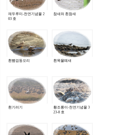
재두루미-천연기념물 2
참새와 흰참새
03 호
흰뺨검둥오리
흰목물떼새
흰기러기
황조롱이-천연기념물 3
23-8 호