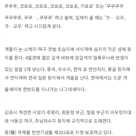
루루루, 코로로, 코로로, 코로로, 코로로, 키로로' 또는 '쿠쿠쿠쿠
쿠쿠루루, 쿠쿠…, 쿠루루' 하고 울며, 일제히 울 때는 '가… 오우,
가…오우' 하고 시끄럽게 운다.
개활지·논·소택지·하구·갯벌·초습지에 서식하며 습지의 작은 섬에 둥
지를 튼다. 4월경에 엷은 갈색 바탕에 암갈색의 얼룩무늬와 반점이
있는 알을 2개 낳는다. 중국, 우수리, 한카 호 연안저지, 몽골 등지에
서 번식하며 한국·일본 등지에서 겨울을 난다. 한국에서는 드문 겨
울새이며 한반도를 지나가는 나그네새이다.
김포시 하성면 시암리·후평리, 판문점 부근, 철원 부근의 비무장지대
와 낙동강 하구, 주남저수지 등지에 규칙적으로 도래한다.
종(種) 자체를 천연기념물 제203호로 지정·보호하고 있다.