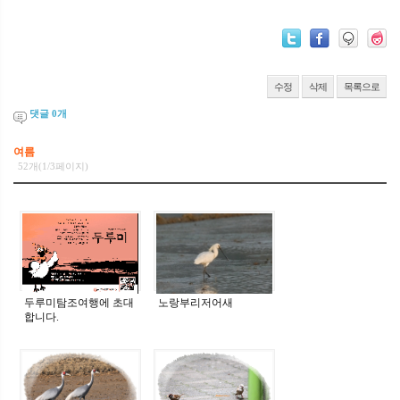
수정
삭제
목록으로
댓글
0
개
여름
52개(1/3페이지)
두루미탐조여행에 초대
노랑부리저어새
합니다.