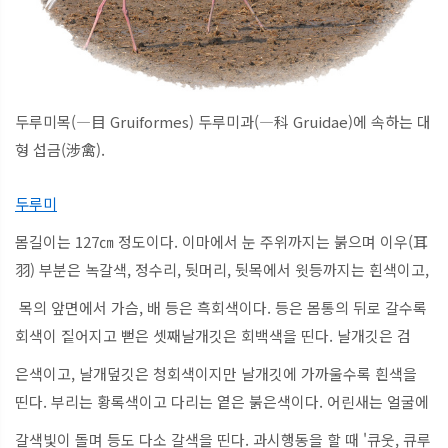
두루미목(―目 Gruiformes) 두루미과(―科 Gruidae)에 속하는 대
형 섭금(涉禽).
두루미
몸길이는 127㎝ 정도이다. 이마에서 눈 주위까지는 붉으며 이우(耳
羽) 부분은 녹갈색, 정수리, 뒷머리, 뒷목에서 윗등까지는 흰색이고,
목의 앞면에서 가슴, 배 등은 흑회색이다. 등은 몸통의 뒤로 갈수록
회색이 짙어지고 뻗은 셋째날개깃은 회백색을 띤다. 날개깃은 검
은색이고, 날개덮깃은 청회색이지만 날개깃에 가까울수록 흰색을
띤다. 부리는 황록색이고 다리는 옅은 붉은색이다. 어린새는 얼굴에
갈색빛이 돌며 등도 다소 갈색을 띤다. 과시행동을 할 때 '큐웃, 큐루