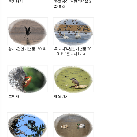
흰기러기
황조롱이-천연기념물 3
23-8 호
황새-천연기념물 199 호
혹고니3-천연기념물 20
1-3 호 / 큰고니1마리
호반새
해오라기