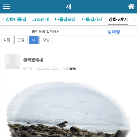
새
<
>
(사)강화나들길
코스안내
나들길광장
나들길가게
강화 e야기
생태방
함민복의 길위에서
식물
곤충
새
갯벌
흰목물떼새
임수길
조회
|
2012.02.07 17:02
|
5578