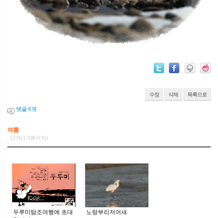
수정
삭제
목록으로
댓글
0
개
여름
52개(1/3페이지)
두루미탐조여행에 초대
노랑부리저어새