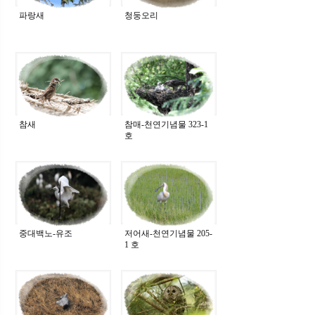
파랑새
청둥오리
참새
참매-천연기념물 323-1
호
중대백노-유조
저어새-천연기념물 205-
1 호