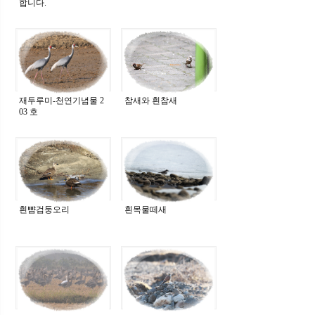
합니다.
재두루미-천연기념물 2
참새와 흰참새
03 호
흰뺨검둥오리
흰목물떼새