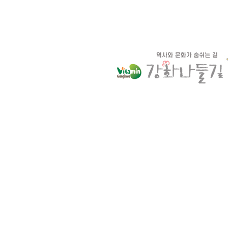
ㆍ새
ㆍ갯벌