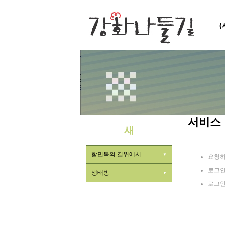
서비스
새
함민복의 길위에서
요청하
로그인
생태방
로그인
ㆍ식물
ㆍ곤충