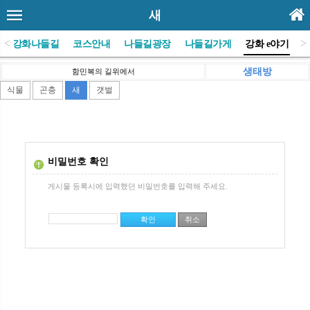
새
<
>
(사)강화나들길
코스안내
나들길광장
나들길가게
강화 e야기
생태방
함민복의 길위에서
식물
곤충
새
갯벌
비밀번호 확인
게시물 등록시에 입력했던 비밀번호를 입력해 주세요.