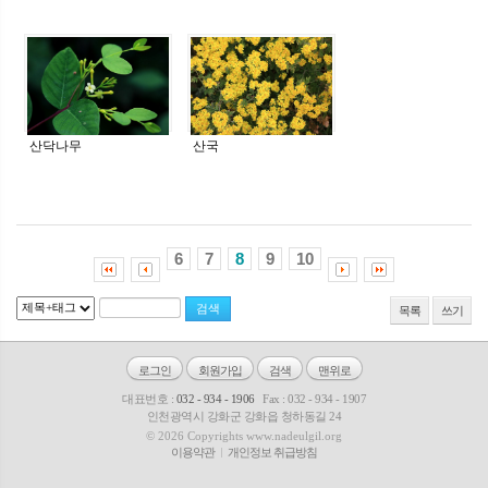
산닥나무
산국
6
7
8
9
10
목록
쓰기
로그인
회원가입
검색
맨위로
대표번호 :
032 - 934 - 1906
Fax : 032 - 934 - 1907
인천광역시 강화군 강화읍 청하동길 24
© 2026 Copyrights www.nadeulgil.org
이용약관
개인정보 취급방침