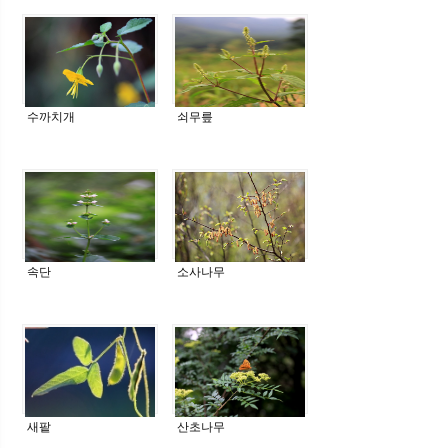
수까치개
쇠무릎
속단
소사나무
새팥
산초나무