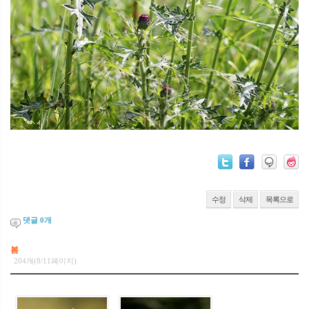
수정
삭제
목록으로
댓글
0
개
봄
204개(8/11페이지)