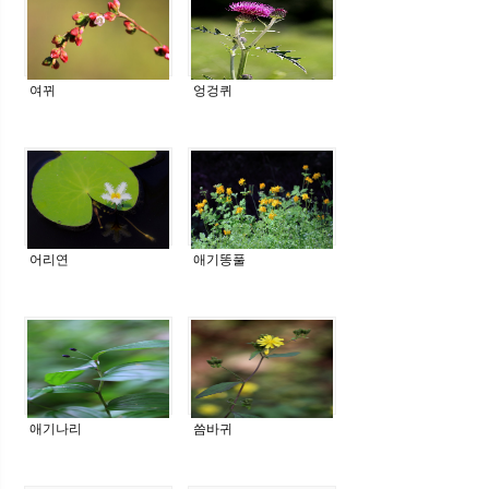
여뀌
엉겅퀴
어리연
애기똥풀
애기나리
씀바귀