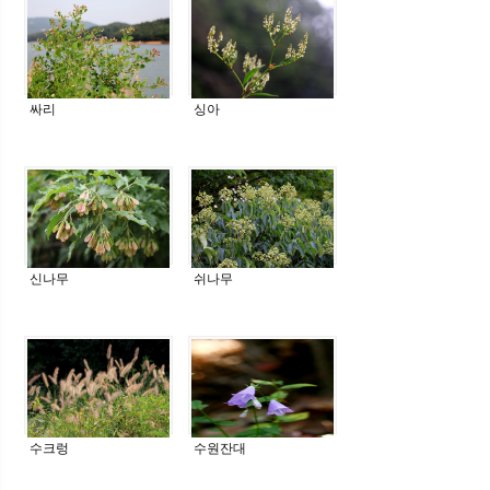
싸리
싱아
신나무
쉬나무
수크렁
수원잔대