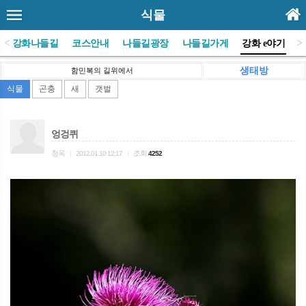
식물
<
>
(사)강화나들길
코스안내
나들길광장
나들길가게
강화 e야기
생태방
함민복의 길위에서
식물
곤충
새
갯벌
엉겅퀴
청옥
조회
|
2012.01.10 12:17
|
4252