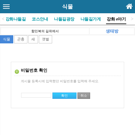
식물
<
>
(사)강화나들길
코스안내
나들길광장
나들길가게
강화 e야기
생태방
함민복의 길위에서
식물
곤충
새
갯벌
비밀번호 확인
게시물 등록시에 입력했던 비밀번호를 입력해 주세요.