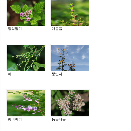
멍석딸기
매듭풀
마
뚱딴지
땅비싸리
등골나물