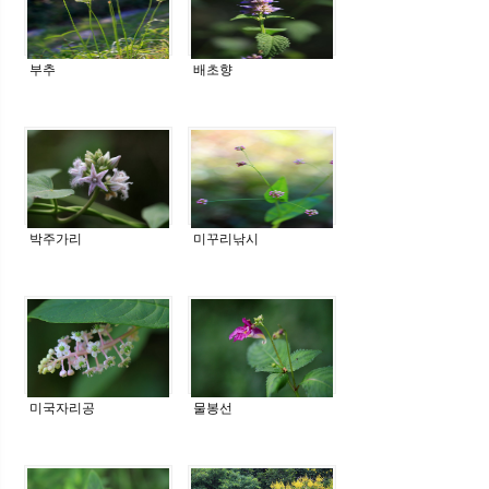
부추
배초향
박주가리
미꾸리낚시
미국자리공
물봉선