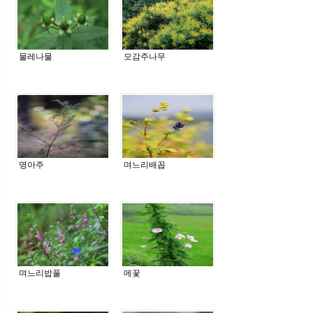
물레나물
모감주나무
명아주
며느리배꼽
며느리밥풀
메꽃