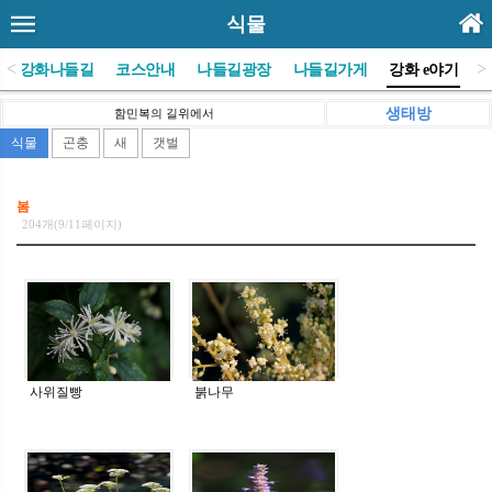
식물
<
>
(사)강화나들길
코스안내
나들길광장
나들길가게
강화 e야기
생태방
함민복의 길위에서
식물
곤충
새
갯벌
봄
204개(9/11페이지)
사위질빵
붉나무