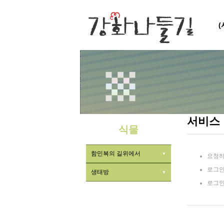
서비스
식물
함민복의 길위에서
요청하
로그인
생태방
로그인
ㆍ식물
ㆍ곤충