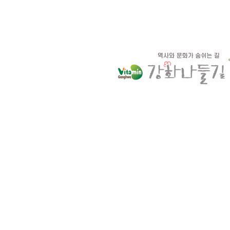
ㆍ새
ㆍ갯벌