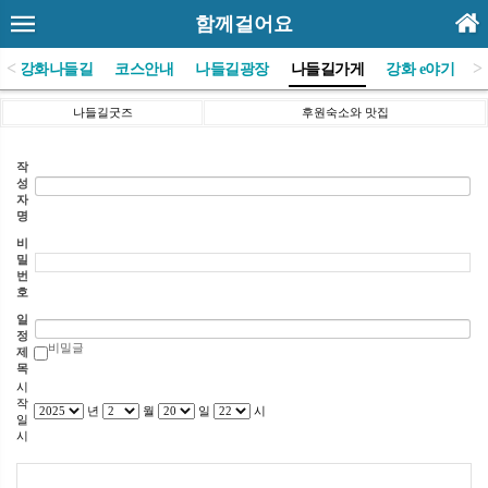
함께걸어요
<
>
(사)강화나들길
코스안내
나들길광장
나들길가게
강화 e야기
나들길굿즈
후원숙소와 맛집
작
성
자
명
비
밀
번
호
일
정
비밀글
제
목
시
작
년
월
일
시
일
시