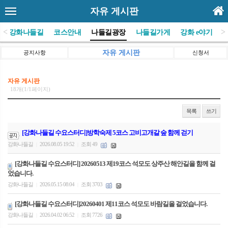
자유 게시판
<
>
(사)강화나들길
코스안내
나들길광장
나들길가게
강화 e야기
자유 게시판
공지사항
신청서
자유 게시판
18개(1/1페이지)
목록
쓰기
[강화나들길 수요스터디]방학숙제 5코스 고비고개갈 숲 함께 걷기
강화나들길
2026.08.05 19:52
조회 49
|
|
[강화나들길 수요스터디] 20260513 제19코스 석모도 상주산 해안길을 함께 걸
었습니다.
강화나들길
2026.05.15 08:04
조회 3703
|
|
[강화나들길 수요스터디]20260401 제11코스 석모도 바람길을 걸었습니다.
강화나들길
2026.04.02 06:52
조회 7726
|
|