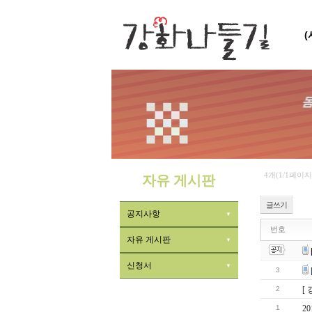
4개(1/1페이지
자유 게시판
글쓰기
공지사항
번호
자유 게시판
신청서
3
2
[
1
2