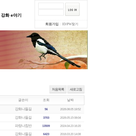
강화 e야기
회원가입
|
ID/PW찾기
처음목록
새로고침
글쓴이
조회
날짜
강화나들길
56
2026.08.05 19:52
강화나들길
3703
2026.05.15 08:04
파랑나침반
13509
2024.04.23 16:20
강화나들길
6423
2016.03.20 14:08