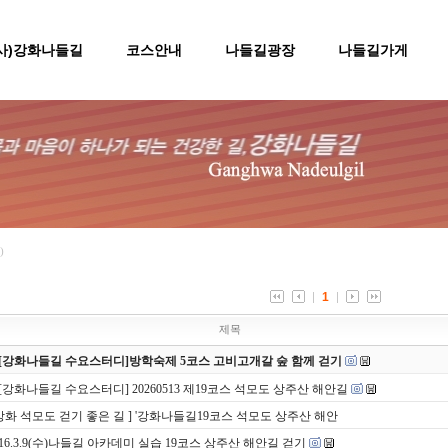
(사)강화나들길
코스안내
나들길광장
나들길가게
)
1
제목
[강화나들길 수요스터디]방학숙제 5코스 고비고개갈 숲 함께 걷기
[강화나들길 수요스터디] 20260513 제19코스 석모도 상주산 해안길
 강화 석모도 걷기 좋은 길 ] '강화나들길19코스 석모도 상주산 해안
016.3.9(수)나들길 아카데미 실습 19코스 상주산 해안길 걷기