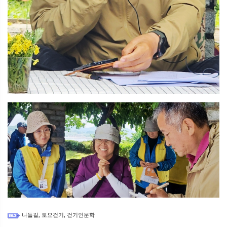
나들길
토요걷기
걷기인문학
,
,