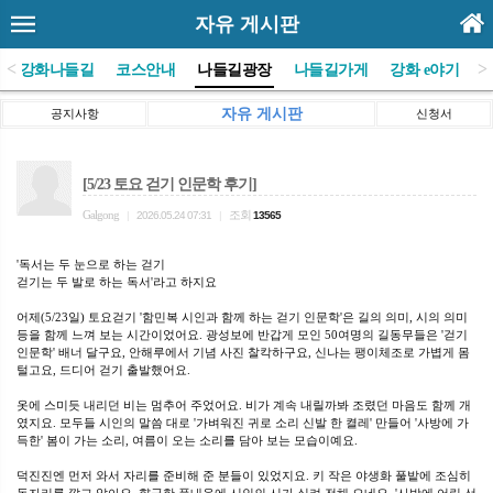
자유 게시판
<
>
(사)강화나들길
코스안내
나들길광장
나들길가게
강화 e야기
자유 게시판
공지사항
신청서
[5/23 토요 걷기 인문학 후기]
Galgong
조회
|
2026.05.24 07:31
|
13565
'독서는 두 눈으로 하는 걷기
걷기는 두 발로 하는 독서'라고 하지요
어제(5/23일) 토요걷기 '함민복 시인과 함께 하는 걷기 인문학'은 길의 의미, 시의 의미
등을 함께 느껴 보는 시간이었어요. 광성보에 반갑게 모인 50여명의 길동무들은 '걷기
인문학' 배너 달구요, 안해루에서 기념 사진 찰칵하구요, 신나는 팽이체조로 가볍게 몸
털고요, 드디어 걷기 출발했어요.
옷에 스미듯 내리던 비는 멈추어 주었어요. 비가 계속 내릴까봐 조렸던 마음도 함께 개
였지요. 모두들 시인의 말씀 대로 '가벼워진 귀로 소리 신발 한 켤레' 만들어 '사방에 가
득한' 봄이 가는 소리, 여름이 오는 소리를 담아 보는 모습이예요.
덕진진엔 먼저 와서 자리를 준비해 준 분들이 있었지요. 키 작은 야생화 풀밭에 조심히