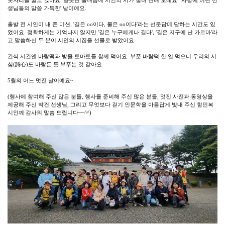
돗자리를 깔고 앉아요. 향긋한 풀내음에 시인의 시가 실려 전해 오네요. '사방에 어린 선
생님들의 말씀 가득한' 날이예요.
출발 전 시인이 내 준 미션, '길은 oo이다, 물은 oo이다'라는 선문답에 답하는 시간도 있
었어요. 정확하게는 기억나지 않지만 '길은 누구에게나 길다', '길은 지구에 난 가르마'라
고 말씀하신 두 분이 시인의 시집을 선물로 받았어요.
간식 시간엔 바람떡과 방울 토마토를 함께 먹어요. 부푼 바람떡 한 입 먹으니 우리의 시
심(詩心)도 바람든 듯 부푸는 것 같아요.
5월의 어느 멋진 날이예요~
(행사에 참여해 주신 많은 분들, 행사를 준비해 주신 많은 분들, 멋진 사진과 동영상을
제공해 주신 박건 선생님, 그리고 무엇보다 걷기 인문학을 아름답게 빛내 주신 함민복
시인께 감사의 말씀 드립니다~~^^)