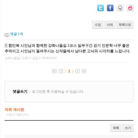
수정
삭제
목록으로
댓글
1
개
자유 게시판
2개(1/1페이지)
목록
쓰기