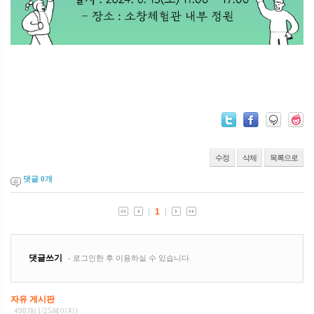
수정
삭제
목록으로
댓글
0
개
자유 게시판
498개(1/25페이지)