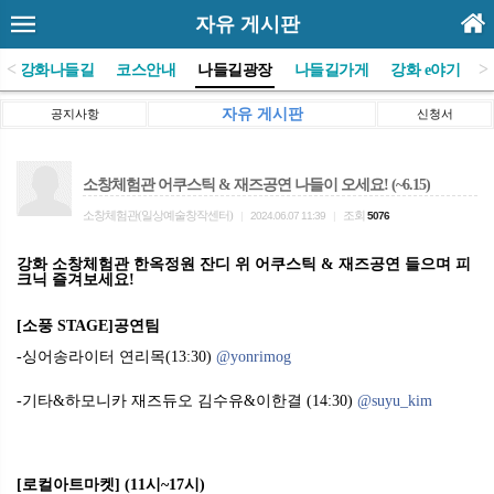
자유 게시판
<
>
(사)강화나들길
코스안내
나들길광장
나들길가게
강화 e야기
자유 게시판
공지사항
신청서
소창체험관 어쿠스틱 & 재즈공연 나들이 오세요! (~6.15)
소창체험관(일상예술창작센터)
조회
|
2024.06.07 11:39
|
5076
강화 소창체험관 한옥정원
잔디
위
어쿠스틱
&
재즈공연 들으며 피
크닉 즐겨보세요!
[
소풍
STAGE]
공연팀
-싱어송라이터
연리목
(13:30)
@yonrimog
-기타
&
하모니카
재즈듀오
김수유
&
이한결
(14:30)
@suyu_kim
[로컬아트마켓]
(11
시
~17
시
)