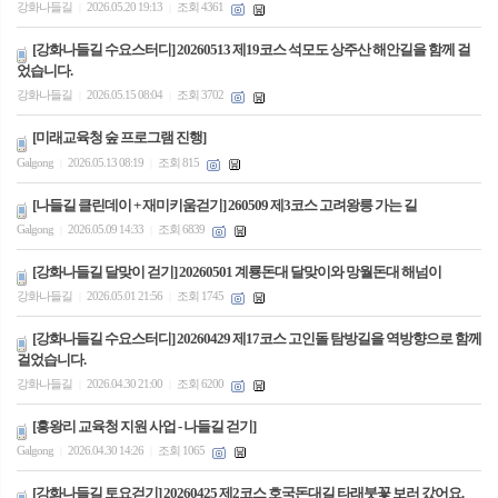
강화나들길
2026.05.20 19:13
조회 4361
|
|
[강화나들길 수요스터디] 20260513 제19코스 석모도 상주산 해안길을 함께 걸
었습니다.
강화나들길
2026.05.15 08:04
조회 3702
|
|
[미래교육청 숲 프로그램 진행]
Galgong
2026.05.13 08:19
조회 815
|
|
[나들길 클린데이 + 재미키움걷기] 260509 제3코스 고려왕릉 가는 길
Galgong
2026.05.09 14:33
조회 6839
|
|
[강화나들길 달맞이 걷기] 20260501 계룡돈대 달맞이와 망월돈대 해넘이
강화나들길
2026.05.01 21:56
조회 1745
|
|
[강화나들길 수요스터디] 20260429 제17코스 고인돌 탐방길을 역방향으로 함께
걸었습니다.
강화나들길
2026.04.30 21:00
조회 6200
|
|
[흥왕리 교육청 지원 사업 - 나들길 걷기]
Galgong
2026.04.30 14:26
조회 1065
|
|
[강화나들길 토요걷기] 20260425 제2코스 호국돈대길 타래붓꽃 보러 갔어요.