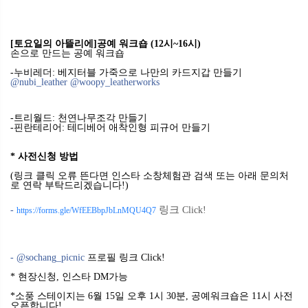
[
토요일의
아뜰리에
]
공예
워크숍
(12
시
~16
시
)
손으로
만드는
공예
워크숍
-누비레더
:
베지터블
가죽으로
나만의
카드지갑
만들기
@nubi_leather
@woopy_leatherworks
-트리월드
:
천연나무조각
만들기
-핀란테리어
:
테디베어
애착인형
피규어
만들기
*
사전신청 방법
(링크 클릭 오류 뜬다면 인스타 소창체험관 검색 또는 아래 문의처
로 연락 부탁드리겠습니다!)
링크
-
Click!
https://forms.gle/WfEEBbpJbLnMQU4Q7
- @sochang_picnic
프로필
링크
Click!
*
현장신청
,
인스타
DM
가능
*
소풍
스테이지는
6
월
15
일
오후
1
시
30
분
,
공예워크숍은
11
시
사전
오픈합니다
!