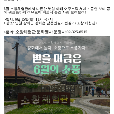
6
월
소창체험관에서
나른한
햇살
아래
어쿠스틱
&
재즈공연
보며
공
예
워크숍까지
여유로이
피크닉
즐길
사람 모여모여!
>일시
: 6
월
15
일
(
토
) 11
시
~17
시
>장소
:
인천
강화군
강화읍
남문안길
20
번길
8 (
소창
체험관
)
소창체험관 문화행사 운영사 02-325-8515
>문의: