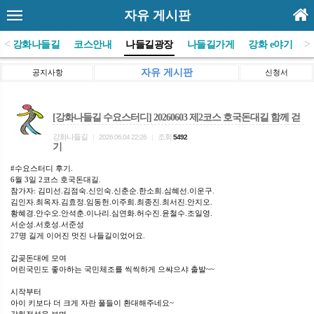
자유 게시판
<
>
(사)강화나들길
코스안내
나들길광장
나들길가게
강화 e야기
자유 게시판
공지사항
신청서
[강화나들길 수요스터디] 20260603 제2코스 호국돈대길 함께 걷
강화나들길
조회
|
2026.06.04 22:26
|
5492
기
#수요스터디 후기.
6월 3일 2코스 호국돈대길.
참가자: 김미선.김점숙.신인숙.신춘순.한소희.심혜선.이운구.
김인자.최옥자.김효정.임동헌.이주희.최종진.최서진.안지오.
황혜경.안수오.안석춘.이나리.심연화.허수진.윤철수.조일영.
서순성.서호성.서준성
27명 길게 이어진 멋진 나들길이었어요.
갑곶돈대에 모여
어린국민도 좋아하는 국민체조를 씩씩하게 으쌰으샤 출발~~
시작부터
아이 키보다 더 크게 자란 풀들이 환대해주네요~