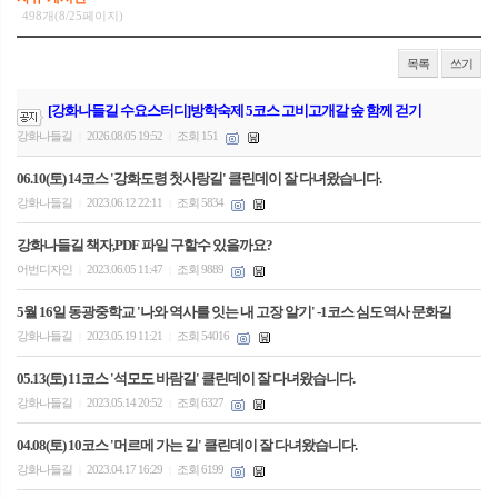
498개(8/25페이지)
목록
쓰기
[강화나들길 수요스터디]방학숙제 5코스 고비고개갈 숲 함께 걷기
강화나들길
2026.08.05 19:52
조회 151
|
|
06.10(토) 14코스 '강화도령 첫사랑길' 클린데이 잘 다녀왔습니다.
강화나들길
2023.06.12 22:11
조회 5834
|
|
강화나들길 책자,PDF 파일 구할수 있을까요?
어번디자인
2023.06.05 11:47
조회 9889
|
|
5월 16일 동광중학교 '나와 역사를 잇는 내 고장 알기' -1코스 심도역사 문화길
강화나들길
2023.05.19 11:21
조회 54016
|
|
05.13(토) 11코스 '석모도 바람길' 클린데이 잘 다녀왔습니다.
강화나들길
2023.05.14 20:52
조회 6327
|
|
04.08(토) 10코스 '머르메 가는 길' 클린데이 잘 다녀왔습니다.
강화나들길
2023.04.17 16:29
조회 6199
|
|