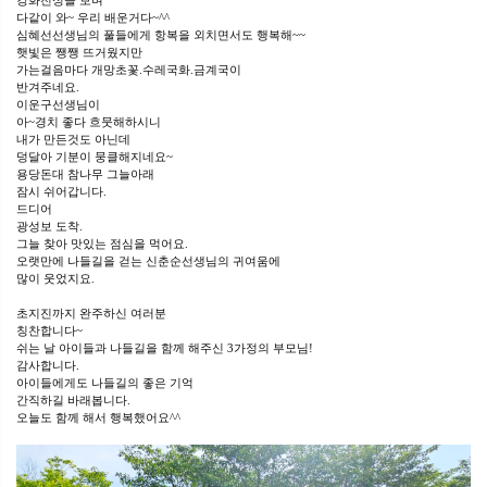
강화전성을 보며
다같이 와~ 우리 배운거다~^^
심혜선선생님의 풀들에게 항복을 외치면서도 행복해~~
햇빛은 쨍쨍 뜨거웠지만
가는걸음마다 개망초꽃.수레국화.금계국이
반겨주네요.
이운구선생님이
아~경치 좋다 흐뭇해하시니
내가 만든것도 아닌데
덩달아 기분이 뭉클해지네요~
용당돈대 참나무 그늘아래
잠시 쉬어갑니다.
드디어
광성보 도착.
그늘 찾아 맛있는 점심을 먹어요.
오랫만에 나들길을 걷는 신춘순선생님의 귀여움에
많이 웃었지요.
초지진까지 완주하신 여러분
칭찬합니다~
쉬는 날 아이들과 나들길을 함께 해주신 3가정의 부모님!
감사합니다.
아이들에게도 나들길의 좋은 기억
간직하길 바래봅니다.
오늘도 함께 해서 행복했어요^^