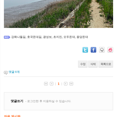
강화나들길
호국돈대길
광성보
초지진
오두돈대
용당돈대
,
,
,
,
,
수정
삭제
목록으로
댓글
0
개
자유 게시판