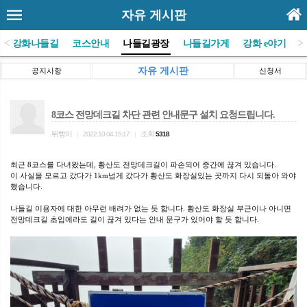
자유 게시판
<
>
(사)강화나들길
코스안내
나들길광장
나들길가게
강화 e야기
자유 게시판
공지사항
신청서
8코스 전망데크길 차단 관련 안내문구 설치 요청드립니다.
뛰빵이
조회
|
2022.10.04 15:17
|
5318
최근 8코스를 다녀왔는데, 황산도 전망데크길이 파손되어 중간에 끊겨 있습니다.
이 사실을 모르고 갔다가 1km넘게 갔다가 황산도 화장실있는 곳까지 다시 되돌아 와야
했습니다.
나들길 이용자에 대한 아무런 배려가 없는 듯 합니다. 황산도 화장실 부근이나 아니면
전망데크길 초입에라도 길이 끊겨 있다는 안내 문구가 있어야 할 듯 합니다.