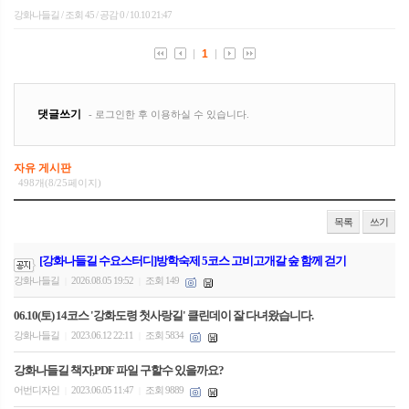
자유 게시판
498개(8/25페이지)
목록
쓰기
[강화나들길 수요스터디]방학숙제 5코스 고비고개갈 숲 함께 걷기
강화나들길
2026.08.05 19:52
조회 149
|
|
06.10(토) 14코스 '강화도령 첫사랑길' 클린데이 잘 다녀왔습니다.
강화나들길
2023.06.12 22:11
조회 5834
|
|
강화나들길 책자,PDF 파일 구할수 있을까요?
어번디자인
2023.06.05 11:47
조회 9889
|
|