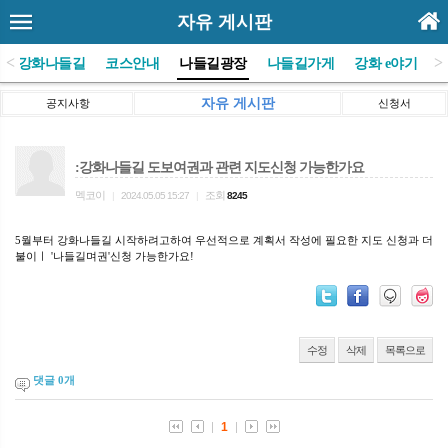
자유 게시판
<
>
(사)강화나들길
코스안내
나들길광장
나들길가게
강화 e야기
자유 게시판
공지사항
신청서
:강화나들길 도보여권과 관련 지도신청 가능한가요
멕코이
조회
|
2024.05.05 15:27
|
8245
5월부터 강화나들길 시작하려고하여 우선적으로 계획서 작성에 필요한 지도 신청과 더
불이ㅣ '나들길며권'신청 가능한가요!
수정
삭제
목록으로
댓글
0
개