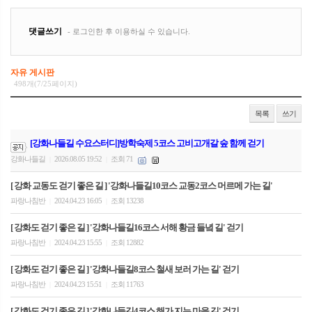
자유 게시판
498개(7/25페이지)
목록
쓰기
[강화나들길 수요스터디]방학숙제 5코스 고비고개갈 숲 함께 걷기
강화나들길
2026.08.05 19:52
조회 71
|
|
[ 강화 교동도 걷기 좋은 길 ] '강화나들길10코스 교동2코스 머르메 가는 길'
파랑나침반
2024.04.23 16:05
조회 13238
|
|
[ 강화도 걷기 좋은 길 ] '강화나들길16코스 서해 황금 들녘 길' 걷기
파랑나침반
2024.04.23 15:55
조회 12882
|
|
[ 강화도 걷기 좋은 길 ] '강화나들길8코스 철새 보러 가는 길' 걷기
파랑나침반
2024.04.23 15:51
조회 11763
|
|
[ 강화도 걷기 좋은 길 ] '강화나들길4코스 해가 지는 마을 길' 걷기