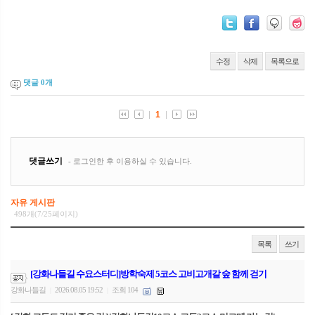
수정
삭제
목록으로
댓글
0
개
자유 게시판
498개(7/25페이지)
목록
쓰기
[강화나들길 수요스터디]방학숙제 5코스 고비고개갈 숲 함께 걷기
강화나들길
2026.08.05 19:52
조회 104
|
|