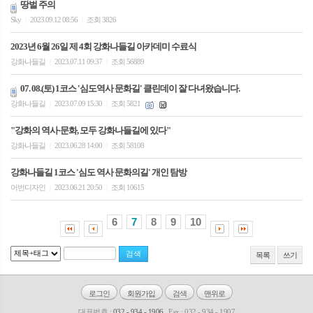
땅벌 주의
Sky
2023.09.12 08:56
조회 3826
|
|
2023년 6월 26일 제 4회 강화나들길 아카데미 수료식
강화나들길
2023.07.11 09:37
조회 56889
|
|
07. 08.(토) 1코스 '심도역사 문화길' 클린데이 잘 다녀왔습니다.
강화나들길
2023.07.09 15:30
조회 5821
|
|
"강화의 역사·문화, 모두 강화나들길에 있다"
강화나들길
2023.06.28 14:00
조회 58108
|
|
강화나들길 1코스 '심도 역사 문화의길' 개인 탐방
어번디자인
2023.06.21 20:50
조회 10615
|
|
6
7
8
9
10
목록
쓰기
로그인
회원가입
검색
맨위로
대표번호 :
032 - 934 - 1906
Fax : 032 - 934 - 1907