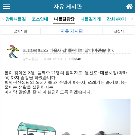
자유 게시판
<
>
(사)강화나들길
코스안내
나들길광장
나들길가게
강화 e야기
자유 게시판
공지사항
신청서
03.11(토) 9코스 '다을새 길' 클린데이 잘 다녀왔습니다.
강화나들길
조회
|
2023.03.12 21:33
|
6149
봄이 찾아온 3월  둘째주 21명의 참여자로  
월선포~대룡시장(약9k
m) 까지 줍깅을 하였습니다.
박영란선생님의 쓰레기를 왜 주워야 하는지, 쓰레기는 줍기보다는 
줄이는 생활을 실천하자는 
마지막 말씀을 잘 새겨 실천하도록 하겠습니다.