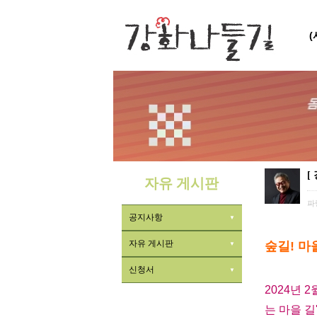
[
자유 게시판
파
공지사항
자유 게시판
숲길! 마
신청서
2024년 
는 마을 길