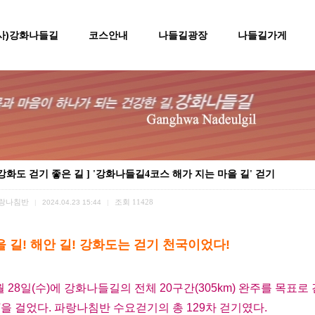
(사)강화나들길
코스안내
나들길광장
나들길가게
 강화도 걷기 좋은 길 ] '강화나들길4코스 해가 지는 마을 길' 걷기
랑나침반
조회
11428
|
2024.04.23 15:44
|
을 길! 해안 길!
강화도는 걷기 천국이었다!
2월 28일(수)에 강화나들길의 전체 20구간(305km) 완주를 목표로
'을 걸었다. 파랑나침반 수요걷기의 총 129차 걷기였다.