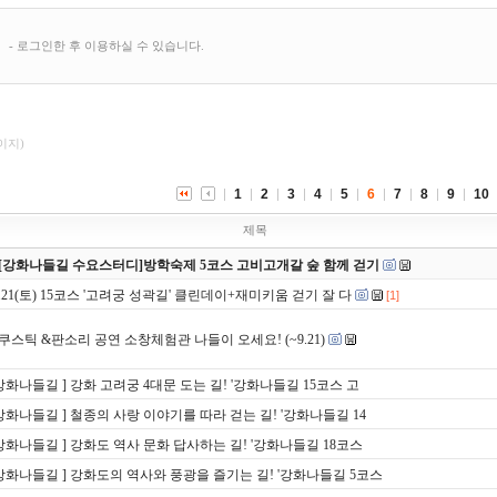
페이지)
1
2
3
4
5
6
7
8
9
10
제목
[강화나들길 수요스터디]방학숙제 5코스 고비고개갈 숲 함께 걷기
9.21(토) 15코스 '고려궁 성곽길' 클린데이+재미키움 걷기 잘 다
[1]
쿠스틱 &판소리 공연 소창체험관 나들이 오세요! (~9.21)
 강화나들길 ] 강화 고려궁 4대문 도는 길! '강화나들길 15코스 고
 강화나들길 ] 철종의 사랑 이야기를 따라 걷는 길! '강화나들길 14
 강화나들길 ] 강화도 역사 문화 답사하는 길! '강화나들길 18코스
 강화나들길 ] 강화도의 역사와 풍광을 즐기는 길! '강화나들길 5코스