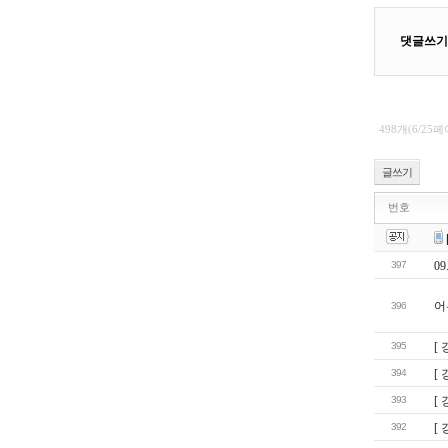
498개(6/25
글쓰기
번호
397
0
어
396
395
[
394
[
393
[
392
[