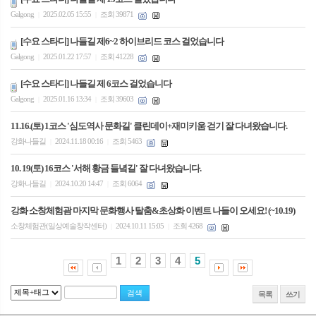
Galgong
2025.02.05 15:55
조회 39871
|
|
[수요 스타디] 나들길 제6~2 하이브리드 코스 걸었습니다
Galgong
2025.01.22 17:57
조회 41228
|
|
[수요 스타디] 나들길 제 6코스 걸었습니다
Galgong
2025.01.16 13:34
조회 39603
|
|
11.16.(토) 1코스 '심도역사 문화길' 클린데이+재미키움 걷기 잘 다녀왔습니다.
강화나들길
2024.11.18 00:16
조회 5463
|
|
10. 19(토) 16코스 '서해 황금 들녘길' 잘 다녀왔습니다.
강화나들길
2024.10.20 14:47
조회 6064
|
|
강화 소창체험괌 마지막 문화행사 탈춤&초상화 이벤트 나들이 오세요! (~10.19)
소창체험관(일상예술창작센터)
2024.10.11 15:05
조회 4268
|
|
1
2
3
4
5
목록
쓰기