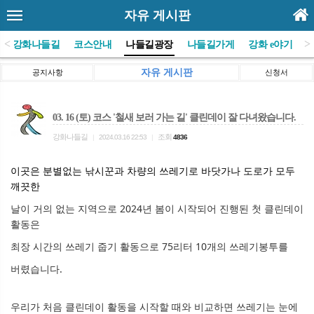
자유 게시판
<
>
(사)강화나들길
코스안내
나들길광장
나들길가게
강화 e야기
자유 게시판
공지사항
신청서
03. 16 (토) 코스 '철새 보러 가는 길' 클린데이 잘 다녀왔습니다.
강화나들길
조회
|
2024.03.16 22:53
|
4836
이곳은 분별없는 낚시꾼과 차량의 쓰레기로 바닷가나 도로가 모두
깨끗한
날이 거의 없는 지역으로
2024년 봄이 시작되어 진행된 첫 클린데이
활동은
최장 시간의 쓰레기 줍기 활동으로 75리터 10개의 쓰레기봉투를
버렸습니다.
우리가 처음 클린데이 활동을 시작할 때와 비교하면 쓰레기는 눈에