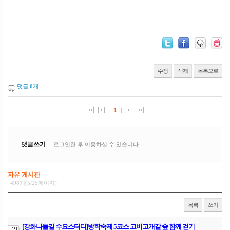
수정
삭제
목록으로
댓글
0
개
자유 게시판
498개(5/25페이지)
목록
쓰기
[강화나들길 수요스터디]방학숙제 5코스 고비고개갈 숲 함께 걷기