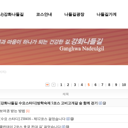
(사)강화나들길
코스안내
나들길광장
나들길가게
페이지)
1
2
3
4
5
6
7
8
9
10
제목
[강화나들길 수요스터디]방학숙제 5코스 고비고개갈 숲 함께 걷기
보여권 받는 방법
[1]
[수요 스타디] 250416 - 제12코스 걸었습니다
클린데이 2코스 호국 돈대 길' 걸었습니다