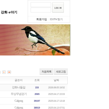
강화 e야기
회원가입
|
ID/PW찾기
처음목록
새로고침
글쓴이
조회
날짜
강화나들길
153
2026.08.05 19:52
무상무념걷기
2065
2025.04.17 22:03
Galgong
39197
2025.04.17 13:18
Galgong
38919
2025.04.13 07:51