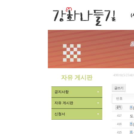
498개(5/25
자유 게시판
글쓰기
공지사항
번호
자유 게시판
신청서
417
도
416
415