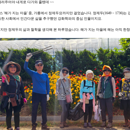
불러주어야 내게로 다가와 줄텐데 ~~
스 '해가 지는 마을' 중, 가릉에서 정제두묘까지만 걸었습니다. 정제두(1649 ~ 1736
등한 사회에서 인간다운 삶을 추구했던 강화학파의 중심 인물이지요.
지만 정제두의 삶과 철학을 생각해 본 하루였습니다. 해가 지는 마을에 해는 아직 한창