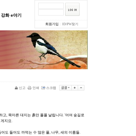
강화 e야기
회원가입
|
ID/PW찾기
신고
인쇄
스크랩
고, 목마른 대지는 흙만 폴폴 날립니다. '어여 숲길로
 게지요.
어도 들어도 까먹는 수 많은 풀, 나무, 새의 이름들.