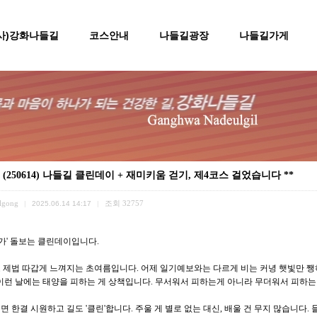
(사)강화나들길
코스안내
나들길광장
나들길가게
* (250614) 나들길 클린데이 + 재미키움 걷기, 제4코스 걸었습니다 **
lgong
조회
32757
|
2025.06.14 14:17
|
리가' 돌보는 클린데이입니다.
 제법 따갑게 느껴지는 초여름입니다. 어제 일기예보와는 다르게 비는 커녕 햇빛만 쨍하
 이런 날에는 태양을 피하는 게 상책입니다. 무서워서 피하는게 아니라 무더워서 피하는
 한결 시원하고 길도 '클린'합니다. 주울 게 별로 없는 대신, 배울 건 무지 많습니다. 들