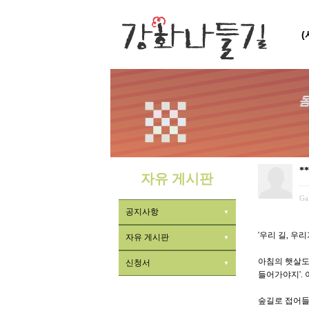
*
자유 게시판
Ga
공지사항
'우리 길, 우
자유 게시판
아침의 햇살도
신청서
들어가야지'.
숲길로 접어들면