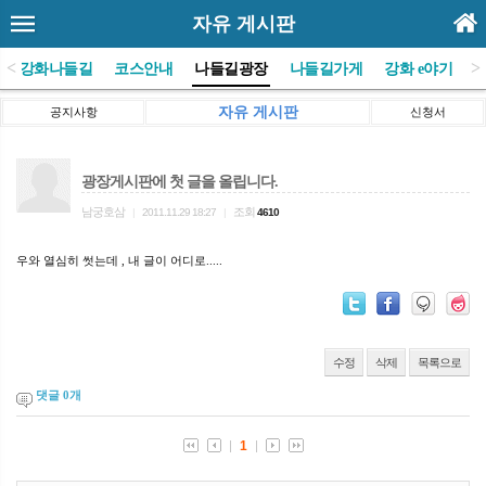
자유 게시판
<
>
(사)강화나들길
코스안내
나들길광장
나들길가게
강화 e야기
자유 게시판
공지사항
신청서
광장게시판에 첫 글을 올립니다.
남궁호삼
조회
|
2011.11.29 18:27
|
4610
우와 열심히 썻는데 , 내 글이 어디로.....
수정
삭제
목록으로
댓글
0
개