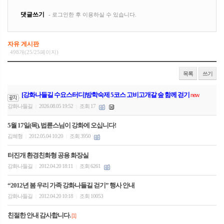
자유 게시판
498개(25/25페이지)
목록
쓰기
[강화나들길 수요스터디]방학숙제 5코스 고비고개갈 숲 함께 걷기
new
강화나들길
2026.08.05 19:52
조회 17
|
|
5월 17일(목), 법륜스님이 강화에 오십니다!
김혜형
2012.05.04 10:20
조회 3950
|
|
터진개 환경친화형 공용 화장실
강화나들길
2012.04.20 18:11
조회 6261
|
|
“2012년 봄 우리 가족 강화나들길 걷기” 행사 안내
강화나들길
2012.04.20 10:18
조회 10053
|
|
친절한 안내 감사합니다.
[1]