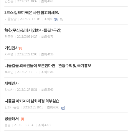
안성근
2012.03.26 10:37
조회 4060
|
|
2코스 걸으며 찍은 사진 참고하세요.
이룰빛날
2012.03.11 21:05
조회 6
|
|
無心(무심) 길에서(강화 나들길 7구간)
원종택
2012.03.05 14:27
조회 6173
|
|
가입인사
[1]
차수연
2012.02.22 12:03
조회 4136
|
|
나들길을 외국인들에 오픈한다면 -- 관광수익 및 국가홍보
백재연
2012.02.12 21:19
조회 6386
|
|
새해인사
강박사
2012.01.27 18:31
조회 5960
|
|
나들길 아카데미 심화과정 외부실습
강화나들길
2012.01.25 16:15
조회 6668
|
|
궁굼해서--
[1]
물결
2012.01.19 21:30
조회 4763
|
|