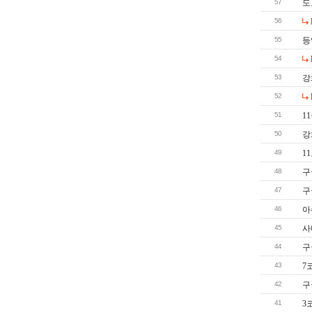
57
도
56
55
등
54
53
강
52
51
1
50
강
49
1
48
구
47
구
46
아
45
사
44
구
43
7
42
구
41
3