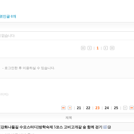
엮인글
0
개
페이지)
21
22
23
24
25
제목
[강화나들길 수요스터디]방학숙제 5코스 고비고개갈 숲 함께 걷기