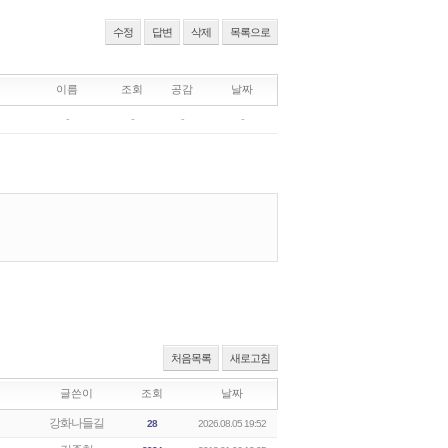
수정
답변
삭제
목록으로
처음목록
새로고침
글쓴이
조회
날짜
강화나들길
28
2026.08.05 19:52