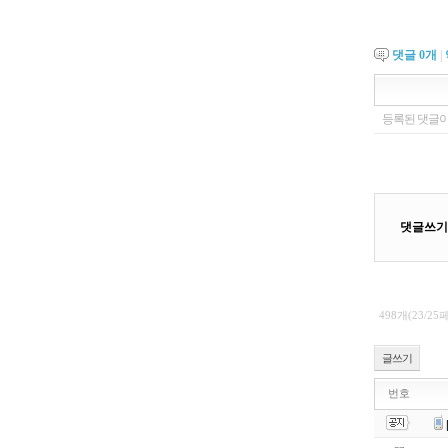
댓글
0
개
|
498개(23/25
글쓰기
번호