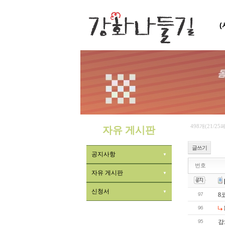
498개(21/25
자유 게시판
글쓰기
공지사항
번호
자유 게시판
신청서
97
8
96
95
강