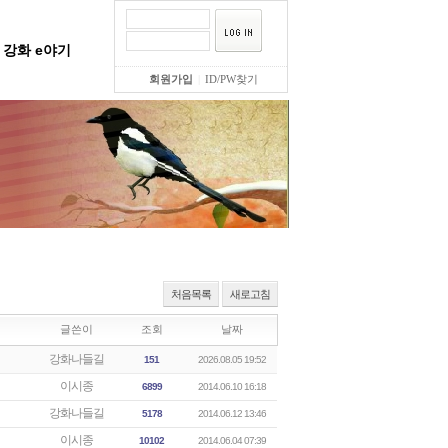
강화 e야기
회원가입
|
ID/PW찾기
처음목록
새로고침
글쓴이
조회
날짜
강화나들길
151
2026.08.05 19:52
이시종
6899
2014.06.10 16:18
강화나들길
5178
2014.06.12 13:46
이시종
10102
2014.06.04 07:39