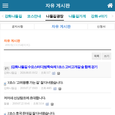
자유 게시판
<
>
(사)강화나들길
코스안내
나들길광장
나들길가게
강화 e야기
자유 게시판
공지사항
신청서
자유 게시판
498개(13/25페이지)
목록
쓰기
[강화나들길 수요스터디]방학숙제 5코스 고비고개갈 숲 함께 걷기
강화나들길
2026.08.05 19:52
조회 117
|
|
3코스 '고려왕릉 가는 길' 잘 다녀왔습니다.
강화나들길
2019.07.27 19:03
조회 4685
|
|
저어새 선상탐조에 초대합니다.
들불
2019.07.22 10:41
조회 5114
|
|
2코스 호국 돈대길 잘 다녀왔습니다.