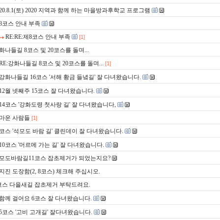
020.8.1(토) 2020 지역과 함께 하는 마을방과후학교 프로그램
8코스 안내 부족
RE:RE:제8코스 안내 부족
[1]
화나들길 8코스 및 20코스를 돌며...
RE:강화나들길 8코스 및 20코스를 돌며...
[1]
강화나들길 16코스 '서해 황금 들녘길' 잘 다녀왔습니다.
12월 넷째주 15코스 잘 다녀왔습니다.
14코스 '강화도령 첫사랑 길' 잘 다녀왔습니다,
마운 사람들
[1]
1코스 '석모도 바람 길' 클린데이 잘 다녀왔습니다.
10코스 '머르메 가는 길' 잘 다녀왔습니다.
모도바람길11코스 잡초제거가 되었는지요?
지진 도장함(2, 8코스) 체크해 주십시오.
코스 다을새길 잡초제거 부탁드려요.
함께 걸어요 6코스 잘 다녀왔습니다.
5코스 '고비 고개길' 잘다녀왔습니다.