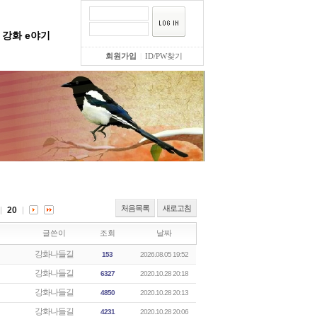
강화 e야기
회원가입
|
ID/PW찾기
처음목록
새로고침
20
글쓴이
조회
날짜
강화나들길
153
2026.08.05 19:52
강화나들길
6327
2020.10.28 20:18
강화나들길
4850
2020.10.28 20:13
강화나들길
4231
2020.10.28 20:06