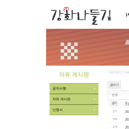
498개(12/25
자유 게시판
글쓰기
공지사항
번호
자유 게시판
신청서
277
2
276
2
275
2