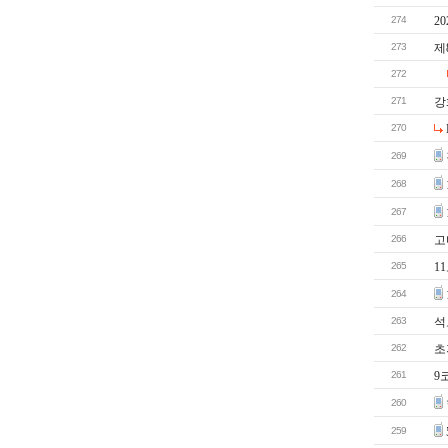
274
2
273
제
272
271
강
270
269
268
267
266
고
265
1
264
263
석
262
초
261
9
260
259