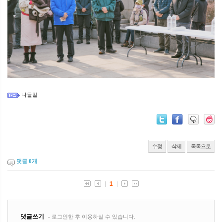
나들길
수정
삭제
목록으로
댓글
0
개