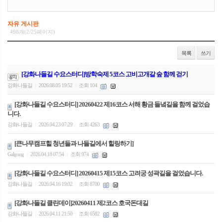
자유 게시판
498개(2/25페이지)
목록
쓰기
[강화나들길 수요스터디]방학숙제 5코스 고비고개갈 숲 함께 걷기
강화나들길
2026.08.05 19:52
조회 104
|
|
[강화나들길 수요스터디] 20260422 제16코스 서해 황금 들녘길을 함께 걸었습
니다.
강화나들길
2026.04.23 07:29
조회 4263
|
|
[큰나무캠프힐 청년들과 나들길에서 힐링하기]
Galgong
2026.04.18 07:54
조회 974
|
|
[강화나들길 수요스터디] 20260415 제15코스 고려궁 성곽길을 걸었습니다.
강화나들길
2026.04.16 19:02
조회 8700
|
|
[강화나들길 클린데이]20260411 제2코스 호국돈대길
강화나들길
2026.04.11 21:50
조회 6582
|
|