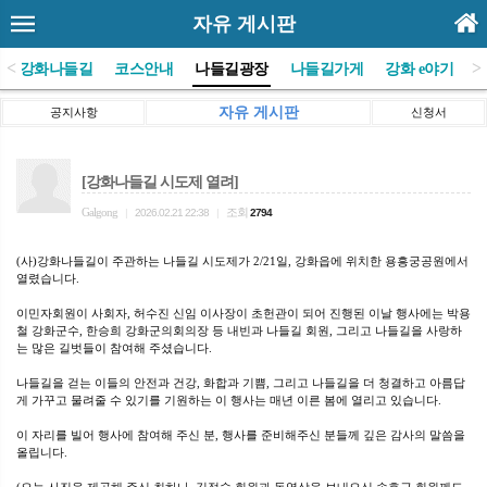
자유 게시판
<
>
(사)강화나들길
코스안내
나들길광장
나들길가게
강화 e야기
자유 게시판
공지사항
신청서
[강화나들길 시도제 열려]
Galgong
조회
|
2026.02.21 22:38
|
2794
(사)강화나들길이 주관하는 나들길 시도제가 2/21일, 강화읍에 위치한 용흥궁공원에서
열렸습니다.
이민자회원이 사회자, 허수진 신임 이사장이 초헌관이 되어 진행된 이날 행사에는 박용
철 강화군수, 한승희 강화군의회의장 등 내빈과 나들길 회원, 그리고 나들길을 사랑하
는 많은 길벗들이 참여해 주셨습니다.
나들길을 걷는 이들의 안전과 건강, 화합과 기쁨, 그리고 나들길을 더 청결하고 아름답
게 가꾸고 물려줄 수 있기를 기원하는 이 행사는 매년 이른 봄에 열리고 있습니다.
이 자리를 빌어 행사에 참여해 주신 분, 행사를 준비해주신 분들께 깊은 감사의 말씀을
올립니다.