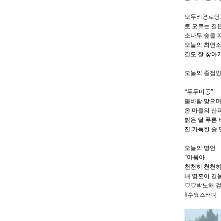
오두리경로당과
로 오르는 길
소나무 숲을 
오늘의 최연소
길도 잘 찾아
오늘의 종점인
“두두미동”
봄바람 맞으며
온 마을의 산
밝은 달 푸른
잔 가득한 술 
오늘의 명언
"마음아
천천히 천천히
내 영혼이 길
♡♡박노해 걷
#수요스터디