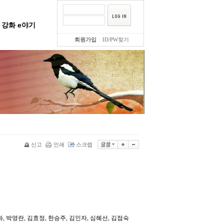
강화 e야기
회원가입
|
ID/PW찾기
신고
인쇄
스크랩
화, 박영란, 김효정, 한승주, 김인자, 심혜선, 김점숙