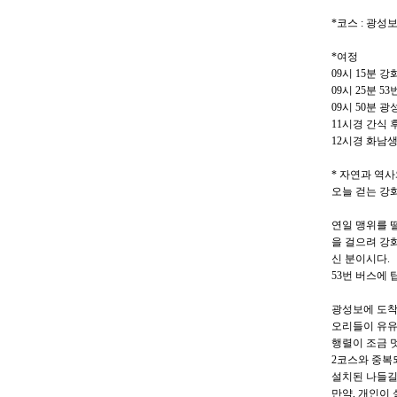
*코스 : 광
*여정
09시 15분 강
09시 25분 5
09시 50분 
11시경 간식
12시경 화남
* 자연과 역
오늘 걷는 강
연일 맹위를 
을 걸으려 강
신 분이시다.
53번 버스에
광성보에 도착
오리들이 유유
행렬이 조금 
2코스와 중복
설치된 나들길
만약, 개인이