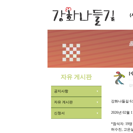
[
자유 게시판
강
공지사항
강화나들길 6
자유 게시판
2026년 02월
신청서
*참석자: 19명
허수진, 고은실