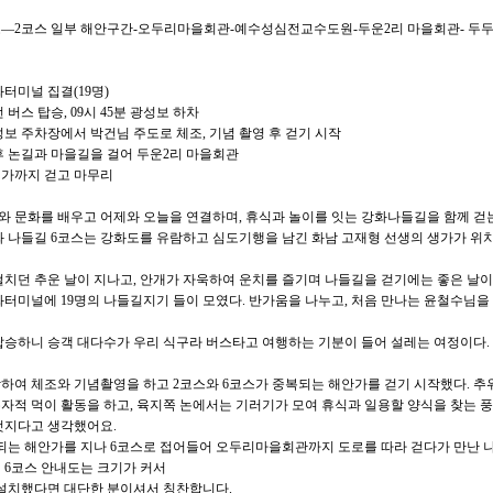
성보—2코스 일부 해안구간-오두리마을회관-예수성심전교수도원-두운2리 마을회관- 두두미 마
화터미널 집결(19명)
3번 버스 탑승, 09시 45분 광성보 하차
광성보 주차장에서 박건님 주도로 체조, 기념 촬영 후 걷기 시작
 후 논길과 마을길을 걸어 두운2리 마을회관
생가까지 걷고 마무리
사와 문화를 배우고 어제와 오늘을 연결하며, 휴식과 놀이를 잇는 강화나들길을 함께 걷
화 나들길 6코스는 강화도를 유람하고 심도기행을 남긴 화남 고재형 선생의 생가가 위
떨치던 추운 날이 지나고, 안개가 자욱하여 운치를 즐기며 나들길을 걷기에는 좋은 날
화터미널에 19명의 나들길지기 들이 모였다. 반가움을 나누고, 처음 만나는 윤철수님을
 탑승하니 승객 대다수가 우리 식구라 버스타고 여행하는 기분이 들어 설레는 여정이다.
하여 체조와 기념촬영을 하고 2코스와 6코스가 중복되는 해안가를 걷기 시작했다. 추
자적 먹이 활동을 하고, 육지쪽 논에서는 기러기가 모여 휴식과 일용할 양식을 찾는 풍
멋지다고 생각했어요.
되는 해안가를 지나 6코스로 접어들어 오두리마을회관까지 도로를 따라 걷다가 만난 나
 6코스 안내도는 크기가 커서
 설치했다면 대단한 분이셔서 칭찬합니다.