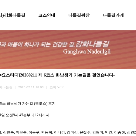
(사)강화나들길
코스안내
나들길광장
나들길가게
수요스터디]20260211 제 6코스 화남생가 가는길을 걸었습니다~
화나들길
조회
5738
|
2026.02.11 18:03
|
코스 화남생가 가는길 (역코스) 후기
 11일 오전9시 45분부터 12시까지
, 신인숙, 이은순, 이운구, 박동학, 이나리, 김미선, 윤철수, 김형미, 박건, 이종현, 심연