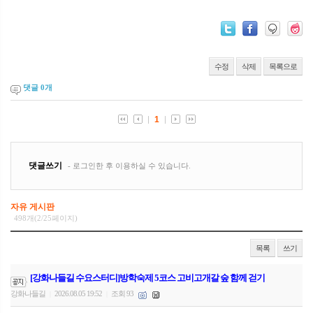
수정
삭제
목록으로
댓글
0
개
자유 게시판
498개(2/25페이지)
목록
쓰기
[강화나들길 수요스터디]방학숙제 5코스 고비고개갈 숲 함께 걷기
강화나들길
2026.08.05 19:52
조회 93
|
|