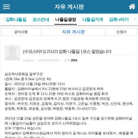
자유 게시판
<
>
(사)강화나들길
코스안내
나들길광장
나들길가게
강화 e야기
자유 게시판
공지사항
신청서
[수요스타디] 251223 강화 나들길 1코스 걸었습니다
Galgong
조회
|
2025.12.25 05:22
|
2524
심도역사문화길 일부구간
(전체 18m 중 6.5km 난이도 하)
일시 : 2025년 12월 24일 09시30분~12시
출발지 : 강화터미널에서 9시 25분에 53번 버스타고 갑곳돈대 하차
도착지 : 연미정 도착 후 12시 25분 10번 버스로 강화터미널 원점 회귀
코스 : 갑곳돈대-갑곳성지-진해루-6.25 참전 기념공원-옥개방죽-연미정
참석자 : 허수진, 이은순, 김점숙, 김미선, 이운구, 고은실, 이종현, 박건, 신인숙, 문선욱,
송정화, 허희정, 최승용, 김서영, 박영란, 박동학, 이나리(17인)
2025년 12월 24일 성탄절 전야에 강화나들길 1코스 일부 구간을 걷기위해 강화터미널
에 니들길지기님들이 삼삼오오 모이기 시작하였습니다.
모두 17명이나 되십니다.
터미널에서 강복희이사장님께서 마치 엄마가 길 떠나는 아이들을 보내듯이...배웅을 해