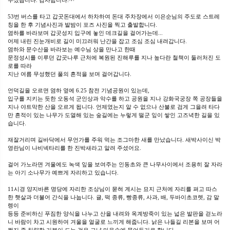
주셨습니다. 감사합니다.^^
53번 버스를 타고 갑곳돈대에서 하차하여 돈대 주차장에서 이은순님의 주도로 스트레
칭을 한 후 기념사진과 발밤이 포즈 사진을 찍고 출발합니다.
염하를 바라보며 갑곳성지 입구에 놓인 데크길을 걸어가는데...
어제 내린 진눈개비로 길이 미끄러워 난간을 잡고 조심 조심 내려갑니다.
염하와 문수산을 바라보는 예수님 상을 만나고 한때
문정성시를 이루던 갑곳나루 근처에 복원된 진해루를 지나 높다란 철책이 둘러처진 도
로를 따라
지난 여름 무성했던 풀의 흔적을 보며 걸어갑니다.
언덕길을 오르면 염하 옆에 6.25 참전 기념공원이 있는데,
입구를 지키는 듯한 오동석 군인상과 악수를 하고 공원을 지나 강화국궁장 쪽 공장들을
지나 야트막한 산을 오르게 됩니다. 언제였는지 알 수 없으나 산불로 검게 그을려 타다
만 흔적이 있는 나무가 도열해 있는 숲길에는 누렇게 떨군 잎이 쌓인 고즈녁한 길을 있
습니다.
재잘거리며 길바닥에서 무언가를 주워 먹는 조그마한 새를 만났습니다. 새박사이신 박
영란님이 나비넥타리를 한 진박새라고 알려 주셨어요.
걸어 가노라면 겨울에도 녹색 잎을 보여주는 인동초와 큰 나무사이에서 조용히 잘 자라
는 아기 소나무가 예쁘게 자리하고 있습니다.
11시경 양지바른 명당에 자리한 조상님이 묻혀 계시는 묘지 근처에 자리를 펴고 따스
한 햇살과 더불어 간식을 나눕니다. 귤, 떡 종류, 빵종류, 사과, 배, 두바이초코렛, 감 말
렝이
등등 준비하신 푸짐한 양식을 나누고 산을 내려와 옥계방죽이 있는 넓은 발판을 걷노라
니 바람이 차고 시원하여 겨울을 얼굴로 느끼게 해줍니다. 낡은 나들길 리본을 보며 어