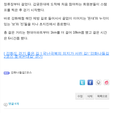
정류장부터 걸었다. 갑곶돈대에 도착해 처음 참여하는 회원분들이 스탬
프를 찍은 후 걷기 시작했다.
바로 강화해협 해안 제방 길로 들어서서 끝없이 이어지는 '돈대'와 누각이
있는 '보'와 '진'들을 지나 초지진에서 종료했다.
총 걸은 거리는 현대아파트부터 1km를 더 걸어 18km쯤 됐고 걸은 시간
은 6시간쯤 됐다.
[ 강화도 걷기 좋은 길 ] 국난극복의 의지가 서린 길! '강화나들길
2코스 호국돈대길' 걷기
강화나들길2코스
수정
삭제
목록으로
댓글
0
개