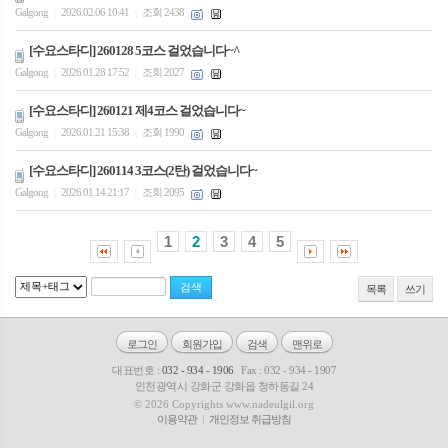
Galgong
2026.02.06 10:41
조회 2438
|
|
[수요스타디] 260128 5코스 걸었습니다~^
Galgong
2026.01.28 17:52
조회 2027
|
|
[수요스타디] 260121 제4코스 걸었습니다~
Galgong
2026.01.21 15:38
조회 1990
|
|
[수요스타디] 260114 3코스(2탄) 걸었습니다~
Galgong
2026.01.14 21:17
조회 2095
|
|
1
2
3
4
5
목록
쓰기
로그인
회원가입
검색
맨위로
대표번호 :
032 - 934 - 1906
Fax : 032 - 934 - 1907
인천광역시 강화군 강화읍 청하동길 24
© 2026 Copyrights www.nadeulgil.org
이용약관
개인정보 취급방침