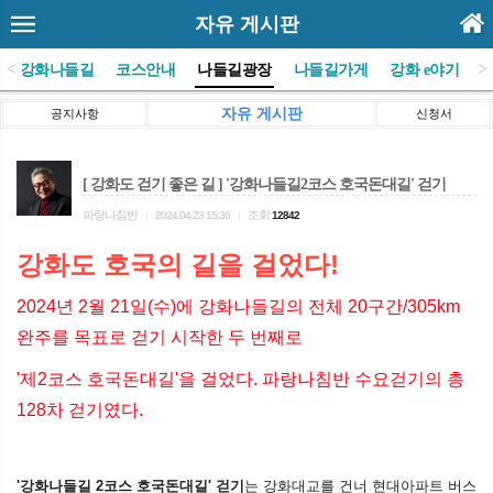
자유 게시판
<
>
(사)강화나들길
코스안내
나들길광장
나들길가게
강화 e야기
자유 게시판
공지사항
신청서
[ 강화도 걷기 좋은 길 ] '강화나들길2코스 호국돈대길' 걷기
파랑나침반
조회
|
2024.04.23 15:36
|
12842
강화도 호국의 길을 걸었다!
2024년 2월 21일(수)에 강화나들길의 전체 20구간/305km
완주를 목표로 걷기 시작한 두 번째로
'제2코스 호국돈대길'을 걸었다. 파랑나침반 수요걷기의 총
128차 걷기였다.
'강화나들길 2코스 호국돈대길' 걷기
는 강화대교를 건너 현대아파트 버스