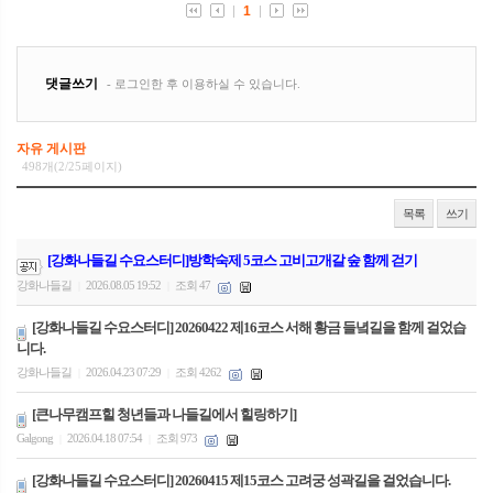
자유 게시판
498개(2/25페이지)
목록
쓰기
[강화나들길 수요스터디]방학숙제 5코스 고비고개갈 숲 함께 걷기
강화나들길
2026.08.05 19:52
조회 47
|
|
[강화나들길 수요스터디] 20260422 제16코스 서해 황금 들녘길을 함께 걸었습
니다.
강화나들길
2026.04.23 07:29
조회 4262
|
|
[큰나무캠프힐 청년들과 나들길에서 힐링하기]
Galgong
2026.04.18 07:54
조회 973
|
|
[강화나들길 수요스터디] 20260415 제15코스 고려궁 성곽길을 걸었습니다.