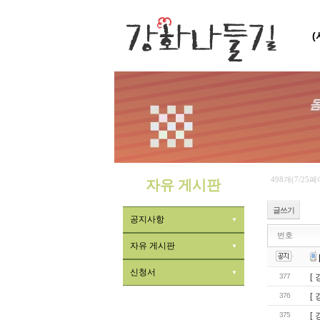
498개(7/25
자유 게시판
글쓰기
공지사항
번호
자유 게시판
신청서
377
[
376
[
375
[