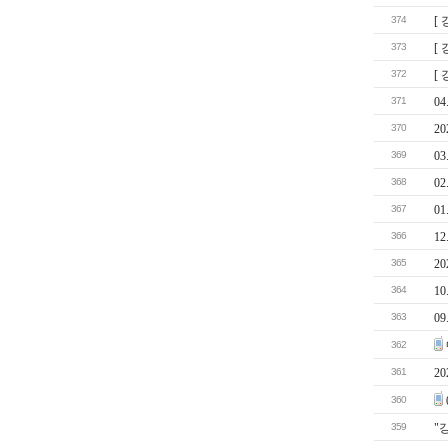
374
[
373
[
372
[
371
0
370
2
369
0
368
0
367
0
366
1
365
2
364
1
363
0
362
361
2
360
359
"