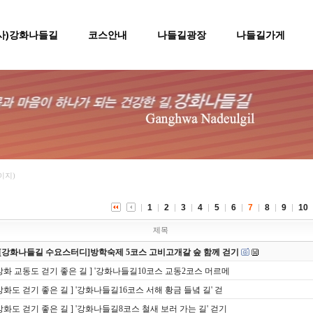
(사)강화나들길
코스안내
나들길광장
나들길가게
페이지)
1
2
3
4
5
6
7
8
9
10
제목
[강화나들길 수요스터디]방학숙제 5코스 고비고개갈 숲 함께 걷기
 강화 교동도 걷기 좋은 길 ] '강화나들길10코스 교동2코스 머르메
 강화도 걷기 좋은 길 ] '강화나들길16코스 서해 황금 들녘 길' 걷
 강화도 걷기 좋은 길 ] '강화나들길8코스 철새 보러 가는 길' 걷기