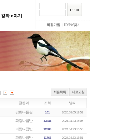
강화 e야기
회원가입
|
ID/PW찾기
처음목록
새로고침
글쓴이
조회
날짜
강화나들길
101
2026.08.05 19:52
파랑나침반
13241
2024.04.23 16:05
파랑나침반
12883
2024.04.23 15:55
파랑나침반
11763
2024.04.23 15:51