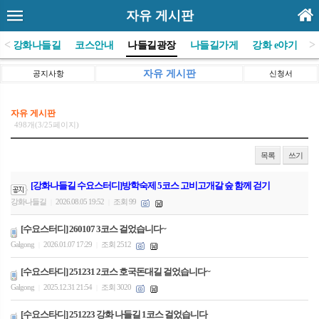
자유 게시판
<
>
(사)강화나들길
코스안내
나들길광장
나들길가게
강화 e야기
자유 게시판
공지사항
신청서
자유 게시판
498개(3/25페이지)
목록
쓰기
[강화나들길 수요스터디]방학숙제 5코스 고비고개갈 숲 함께 걷기
강화나들길
2026.08.05 19:52
조회 99
|
|
[수요스터디] 260107 3코스 걸었습니다~
Galgong
2026.01.07 17:29
조회 2512
|
|
[수요스타디] 251231 2코스 호국돈대길 걸었습니다~
Galgong
2025.12.31 21:54
조회 3020
|
|
[수요스타디] 251223 강화 나들길 1코스 걸었습니다