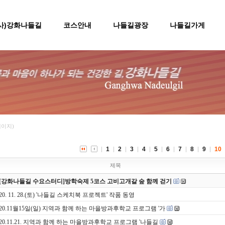
(사)강화나들길
코스안내
나들길광장
나들길가게
페이지)
1
2
3
4
5
6
7
8
9
10
제목
[강화나들길 수요스터디]방학숙제 5코스 고비고개갈 숲 함께 걷기
020. 11. 28.(토) '나들길 스케치북 프로젝트' 작품 동영
020.11월15일(일) 지역과 함께 하는 마을방과후학교 프로그램 '가
020.11.21. 지역과 함께 하는 마을방과후학교 프로그램 '나들길