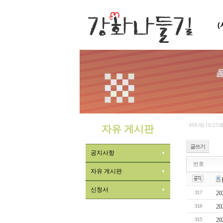
498개(10/25
자유 게시판
글쓰기
공지사항
번호
자유 게시판
신청서
317
2
316
2
315
2