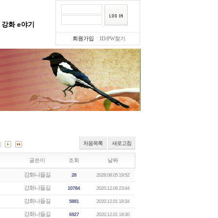
강화 e야기
회원가입
|
ID/PW찾기
처음목록
새로고침
글쓴이
조회
날짜
강화나들길
28
2026.08.05 19:52
강화나들길
10784
2020.12.06 23:44
강화나들길
5881
2020.12.01 18:34
강화나들길
6927
2020.12.01 18:30