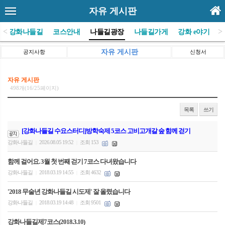
자유 게시판
<
>
(사)강화나들길
코스안내
나들길광장
나들길가게
강화 e야기
자유 게시판
공지사항
신청서
자유 게시판
498개(16/25페이지)
목록
쓰기
[강화나들길 수요스터디]방학숙제 5코스 고비고개갈 숲 함께 걷기
강화나들길
2026.08.05 19:52
조회 153
|
|
함께 걸어요. 3월 첫 번째 걷기 7코스 다녀왔습니다
강화나들길
2018.03.19 14:55
조회 4632
|
|
'2018 무술년 강화나들길 시도제' 잘 올렸습니다
강화나들길
2018.03.19 14:48
조회 9501
|
|
강화나들길제7코스(2018.3.10)