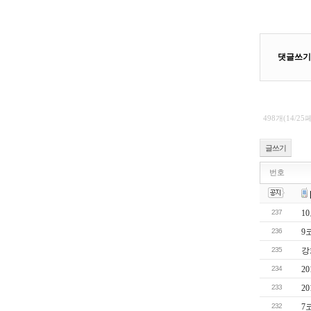
498개(14/25
글쓰기
번호
237
1
236
9
235
강
234
2
233
2
232
7