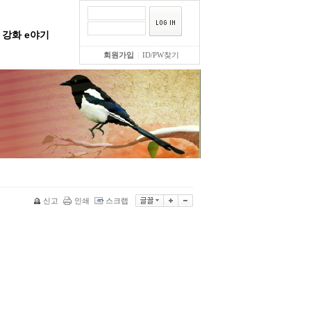
강화 e야기
회원가입
|
ID/PW찾기
신고
인쇄
스크랩