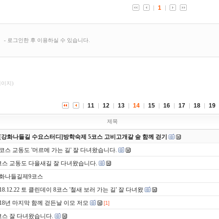
페이지)
11
12
13
14
15
16
17
18
19
제목
[강화나들길 수요스터디]방학숙제 5코스 고비고개갈 숲 함께 걷기
0코스 교동도 '머르메 가는 길' 잘 다녀왔습니다.
코스 교동도 다을새길 잘 다녀왔습니다.
화나들길제9코스
018.12.22 토 클린데이 8코스 '철새 보러 가는 길' 잘 다녀왔
018년 마지막 함께 걷든날 이모 저모
[1]
코스 잘 다녀왔습니다.