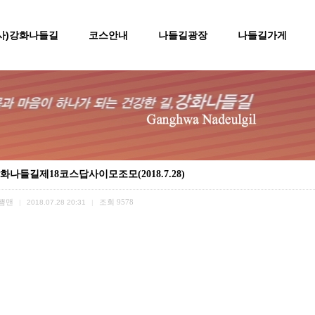
(사)강화나들길
코스안내
나들길광장
나들길가게
화나들길제18코스답사이모조모(2018.7.28)
쁨맨
조회
9578
|
2018.07.28 20:31
|