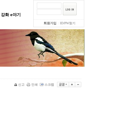
강화 e야기
회원가입
|
ID/PW찾기
신고
인쇄
스크랩