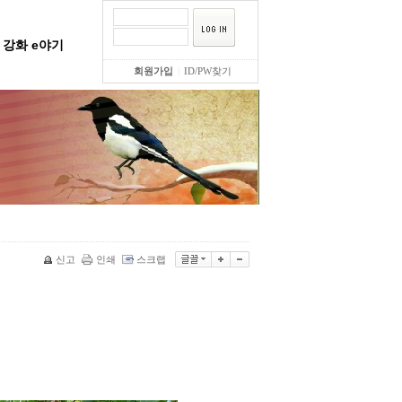
강화 e야기
회원가입
|
ID/PW찾기
신고
인쇄
스크랩