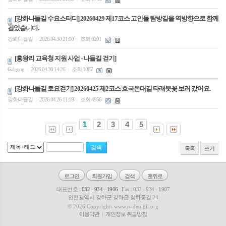
[강화나들길 수요스터디] 20260429 제17코스 고인돌 탐방길을 역방향으로 함께
걸었습니다.
강화나들길
2026.04.30 21:00
조회 6201
|
|
[흥왕리 교육청 지원 사업 - 나들길 걷기]
Galgong
2026.04.30 14:26
조회 1067
|
|
[강화나들길 토요걷기] 20260425 제2코스 호국돈대길 타래붓꽃 보러 갔어요.
강화나들길
2026.04.26 11:19
조회 4956
|
|
1
2
3
4
5
목록
쓰기
로그인
회원가입
검색
맨위로
대표번호 :
032 - 934 - 1906
Fax : 032 - 934 - 1907
인천광역시 강화군 강화읍 청하동길 24
© 2026 Copyrights www.nadeulgil.org
이용약관
개인정보 취급방침