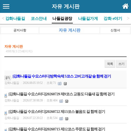
자유 게시판
<
>
(사)강화나들길
코스안내
나들길광장
나들길가게
강화 e야기
자유 게시판
공지사항
신청서
자유 게시판
498개(1/25페이지)
목록
쓰기
[강화나들길 수요스터디]방학숙제 5코스 고비고개갈 숲 함께 걷기
강화나들길
2026.08.05 19:52
조회 71
|
|
[강화나들길 수요스터디]20260729 제9코스 교동도 다을새 길 함께 걷기
강화나들길
2026.07.30 08:39
조회 404
|
|
[강화나들길 수요스터디]20260722 제13코스 볼음도 길 함께 걷기
강화나들길
2026.07.22 20:22
조회 534
|
|
[강화나들길 수요스터다]20260715 제12코스 주문도 길 함께 걷기