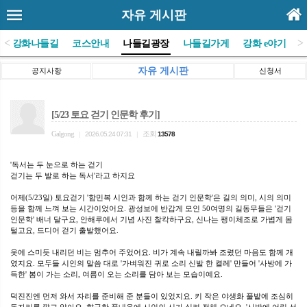
자유 게시판
<
>
(사)강화나들길
코스안내
나들길광장
나들길가게
강화 e야기
자유 게시판
공지사항
신청서
[5/23 토요 걷기 인문학 후기]
Galgong
조회
|
2026.05.24 07:31
|
13578
'독서는 두 눈으로 하는 걷기
걷기는 두 발로 하는 독서'라고 하지요
어제(5/23일) 토요걷기 '함민복 시인과 함께 하는 걷기 인문학'은 길의 의미, 시의 의미
등을 함께 느껴 보는 시간이었어요. 광성보에 반갑게 모인 50여명의 길동무들은 '걷기
인문학' 배너 달구요, 안해루에서 기념 사진 찰칵하구요, 신나는 팽이체조로 가볍게 몸
털고요, 드디어 걷기 출발했어요.
옷에 스미듯 내리던 비는 멈추어 주었어요. 비가 계속 내릴까봐 조렸던 마음도 함께 개
였지요. 모두들 시인의 말씀 대로 '가벼워진 귀로 소리 신발 한 켤레' 만들어 '사방에 가
득한' 봄이 가는 소리, 여름이 오는 소리를 담아 보는 모습이예요.
덕진진엔 먼저 와서 자리를 준비해 준 분들이 있었지요. 키 작은 야생화 풀밭에 조심히