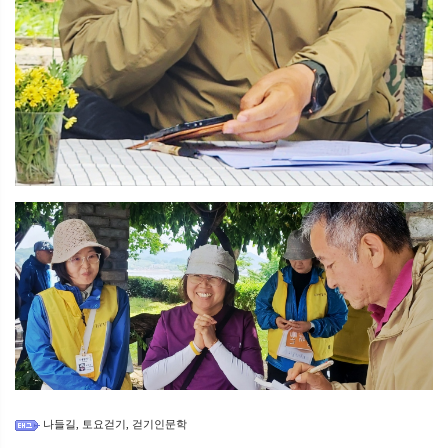
나들길
토요걷기
걷기인문학
,
,