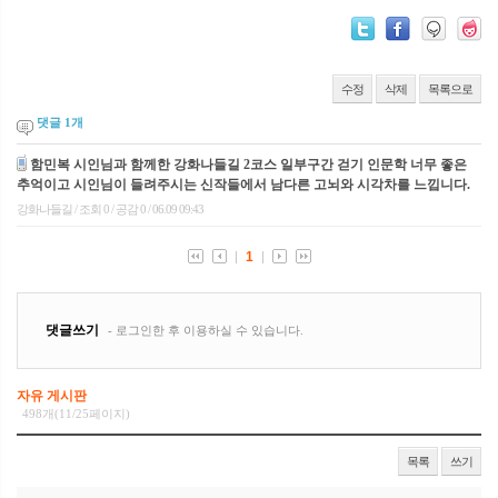
수정
삭제
목록으로
댓글
1
개
자유 게시판
498개(11/25페이지)
목록
쓰기