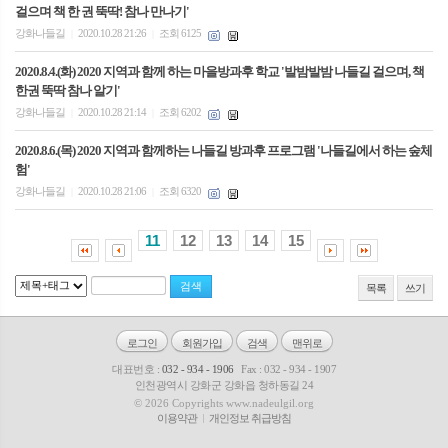
걸으며 책 한 권 뚝딱! 참나 만나기'
강화나들길
2020.10.28 21:26
조회 6125
|
|
2020.8.4.(화) 2020 지역과 함께 하는 마을방과후 학교 '발밤발밤 나들길 걸으며, 책
한권 뚝딱 참나 알기'
강화나들길
2020.10.28 21:14
조회 6202
|
|
2020.8.6.(목) 2020 지역과 함께하는 나들길 방과후 프로그램 '나들길에서 하는 숲체
험'
강화나들길
2020.10.28 21:06
조회 6320
|
|
11
12
13
14
15
목록
쓰기
로그인
회원가입
검색
맨위로
대표번호 :
032 - 934 - 1906
Fax : 032 - 934 - 1907
인천광역시 강화군 강화읍 청하동길 24
© 2026 Copyrights www.nadeulgil.org
이용약관
개인정보 취급방침