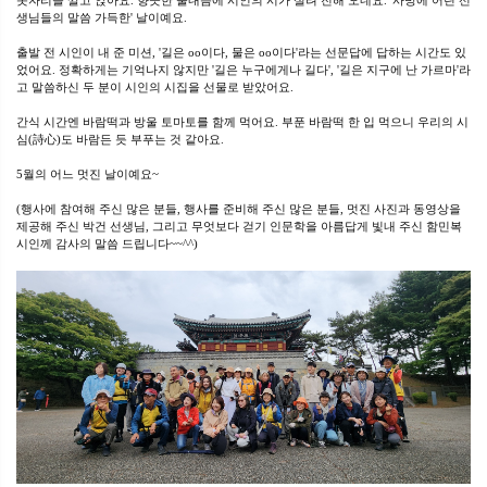
돗자리를 깔고 앉아요. 향긋한 풀내음에 시인의 시가 실려 전해 오네요. '사방에 어린 선
생님들의 말씀 가득한' 날이예요.
출발 전 시인이 내 준 미션, '길은 oo이다, 물은 oo이다'라는 선문답에 답하는 시간도 있
었어요. 정확하게는 기억나지 않지만 '길은 누구에게나 길다', '길은 지구에 난 가르마'라
고 말씀하신 두 분이 시인의 시집을 선물로 받았어요.
간식 시간엔 바람떡과 방울 토마토를 함께 먹어요. 부푼 바람떡 한 입 먹으니 우리의 시
심(詩心)도 바람든 듯 부푸는 것 같아요.
5월의 어느 멋진 날이예요~
(행사에 참여해 주신 많은 분들, 행사를 준비해 주신 많은 분들, 멋진 사진과 동영상을
제공해 주신 박건 선생님, 그리고 무엇보다 걷기 인문학을 아름답게 빛내 주신 함민복
시인께 감사의 말씀 드립니다~~^^)