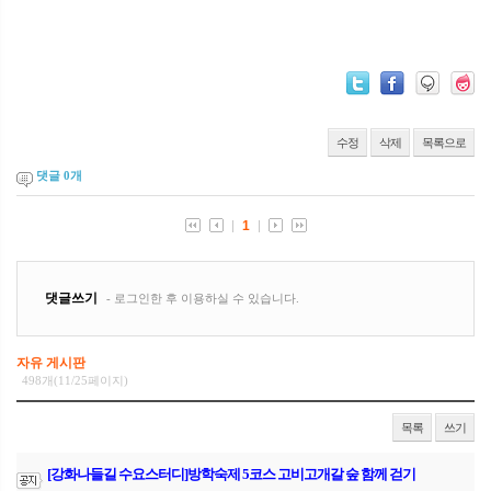
수정
삭제
목록으로
댓글
0
개
자유 게시판
498개(11/25페이지)
목록
쓰기
[강화나들길 수요스터디]방학숙제 5코스 고비고개갈 숲 함께 걷기