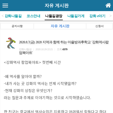
자유 게시판
<
>
(사)강화나들길
코스안내
나들길광장
나들길가게
강화 e야기
자유 게시판
공지사항
신청서
2020.8.7(금) 2020 지역과 함께 하는 마을방과후학교 '강화역사팝
강화나들길
조회
|
2020.10.29 22:21
|
4379
업북아트'
<강화역사 팝업북아트> 첫번째 시간
-왜 역사를 알아야 할까?
-내가 사는 곳 강화의 역사는 언제 시작됐을까?
-현재 강화의 상징은 무엇인가?
라는 질문과 주제로 이야기하는 것으로 시작하였습니다.
한 친구는 학교에서 역사수업은 지루하고 어려워서 힘들다고 하더