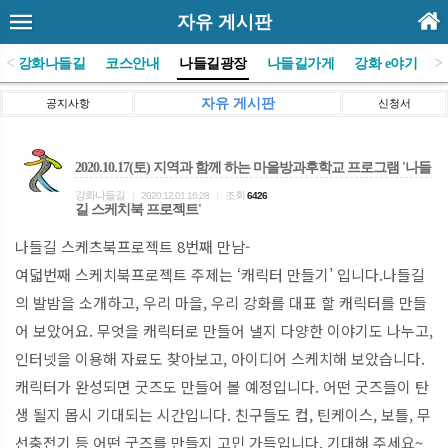
자유 게시판
<
>
(사)강화나들길
코스안내
나들길광장
나들길가게
강화 e야기
자유 게시판
공지사항
신청서
2020.10.17(토) 지역과 함께 하는 마을방과후학교 프로그램 '나들
강화나들길
조회
|
2020.12.01 16:28
|
6426
길 스케치북 프로젝트'
나들길 스케츠북프로젝트 8번째 만남-
여덟번째 스케치북프로젝트 주제는 ‘캐릭터 만들기’ 입니다.나들길
의 발밤을 소개하고, 우리 마을, 우리 강화를 대표 할 캐릭터를 만들
어 보았어요. 무엇을 캐릭터로 만들어 낼지 다양한 이야기도 나누고,
인터넷을 이용해 자료도 찾아보고, 아이디어 스케치해 보았습니다.
캐릭터가 완성되면 굿즈도 만들어 볼 예정입니다. 어떤 굿즈들이 탄
생 될지 몹시 기대되는 시간입니다. 친구들도 컵, 틴케이스, 보틀, 무
선충전기 등 어떤 굿즈를 만들지 고민 가득입니다. 기대해 주세요~