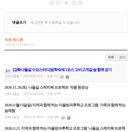
자유 게시판
498개(10/25페이지)
목록
쓰기
[강화나들길 수요스터디]방학숙제 5코스 고비고개갈 숲 함께 걷기
강화나들길
2026.08.05 19:52
조회 151
|
|
2020. 11. 28.(토) '나들길 스케치북 프로젝트' 작품 동영상
강화나들길
2020.12.06 23:44
조회 10789
|
|
2020.11월15일(일) 지역과 함께 하는 마을방과후학교 프로그램 '가족과 함께 하는
숲체험'
강화나들길
2020.12.01 18:34
조회 5884
|
|
2020.11.21. 지역과 함께 하는 마을방과후학교 프로그램 '나들길 스케치북 프로젝