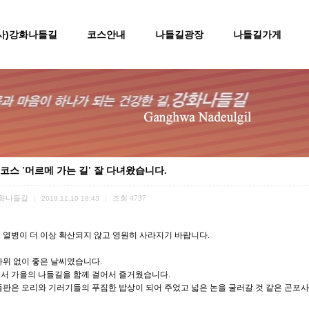
(사)강화나들길
코스안내
나들길광장
나들길가게
0코스 '머르메 가는 길' 잘 다녀왔습니다.
화나들길
조회
4737
|
2019.11.10 18:43
|
 열병이 더 이상 확산되지 않고 영원히 사라지기 바랍니다.
나위 없이 좋은 날씨였습니다.
서 가을의 나들길을 함께 걸어서 즐거웠습니다.
들판은 오리와 기러기들의 푸짐한 밥상이 되어 주었고 넓은 논을 굴러갈 것 같은 곤포