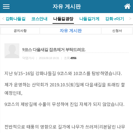
자유 게시판
<
>
(사)강화나들길
코스안내
나들길광장
나들길가게
강화 e야기
자유 게시판
공지사항
신청서
9코스 다을새길 잡초제거 부탁드려요.
덕명거사
조회
|
2019.09.18 16:31
|
4956
지난 9/15~16일 강화나들길 9코스와 10코스를 탐방하였습니다.
제가 운영하는 산악회가 2019.10.5(토)일에 다을새길을 트래킹 할
예정인데,
9코스의 제방길에 수풀이 무성하여 진입 자체가 되지 않았습니다.
전반적으로 태풍의 영향으로 길가에 나무가 쓰러져(리본달린 나무