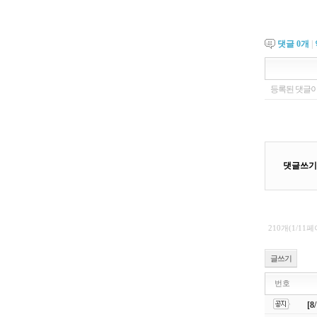
댓글
0
개
|
210개(1/11
글쓰기
번호
[