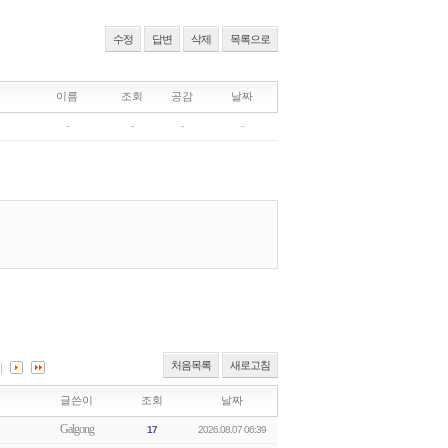
수정
답변
삭제
목록으로
처음목록
새로고침
글쓴이
조회
날짜
Galgong
17
2026.08.07 06:39