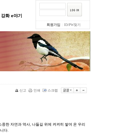
강화 e야기
회원가입
|
ID/PW찾기
신고
인쇄
스크랩
중한 자연과 역사, 나들길 위에 켜켜히 쌓여 온 우리
니다.