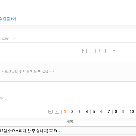
엮인글
0
개
페이지)
1
2
3
4
5
6
7
8
9
10
제목
8/12일 수요스타디 한 주 쉽니다]
new