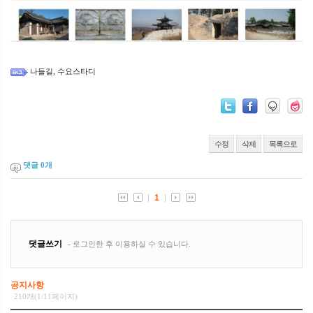
나들길
수요스타디
,
수정
삭제
목록으로
댓글
0
개
공지사항
210개(1/11페이지)