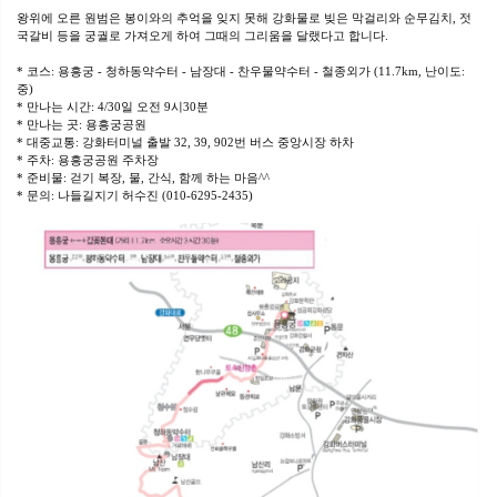
왕위에 오른 원범은 봉이와의 추억을 잊지 못해 강화물로 빚은 막걸리와 순무김치, 젓
국갈비 등을 궁궐로 가져오게 하여 그때의 그리움을 달랬다고 합니다.
* 코스: 용흥궁 - 청하동약수터 - 남장대 - 찬우물약수터 - 철종외가 (11.7km, 난이도:
중)
* 만나는 시간: 4/30일 오전 9시30분
* 만나는 곳: 용흥궁공원
* 대중교통: 강화터미널 출발 32, 39, 902번 버스 중앙시장 하차
* 주차: 용흥궁공원 주차장
* 준비물: 걷기 복장, 물, 간식, 함께 하는 마음^^
* 문의: 나들길지기 허수진 (010-6295-2435)