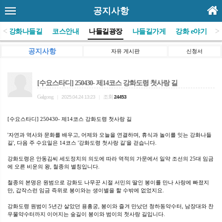
공지사항
<
>
(사)강화나들길
코스안내
나들길광장
나들길가게
강화 e야기
공지사항
자유 게시판
신청서
[수요스타디] 250430- 제14코스 강화도령 첫사랑 길
Galgong
조회
|
2025.04.24 13:23
|
24453
[수요스타디] 250430- 제14코스 강화도령 첫사랑 길
'자연과 역사와 문화를 배우고, 어제와 오늘을 연결하며, 휴식과 놀이를 잇는 강화나들
길', 다음 주 수요일은 14코스 '강화도령 첫사랑 길'을 걷습니다.
강화도령은 안동김씨 세도정치의 의도에 따라 역적의 가문에서 일약 조선의 25대 임금
에 오른 비운의 왕, 철종의 별칭입니다.
철종의 본명은 원범으로 강화도 나무꾼 시절 서민의 딸인 봉이를 만나 사랑에 빠졌지
만, 갑작스런 임금 즉위로 봉이와는 생이별을 할 수밖에 없었지요.
강화도령 원범이 5년간 살았던 용흥궁, 봉이와 즐겨 만났던 청하동약수터, 남장대와 찬
우물약수터까지 이어지는 숲길이 봉이와 범이의 첫사랑 길입니다.