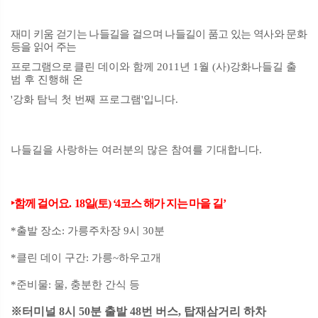
재미 키움 걷기는 나들길을 걸으며 나들길이 품고 있는 역사와 문화
등을 읽어 주는
프로그램으로
클린 데이와 함께 2011년 1월 (사)강화나들길 출
범 후 진행해 온
'강화 탐닉 첫 번째 프로그램'입니다.
나들길을 사랑하는 여러분의 많은 참여를 기대합니다
.
‣
함께 걸어요
.
18
일
(
토
) ‘4
코스 해가 지는 마을
길
’
*
출발 장소
: 가릉주차장 9시 30분
*
클린 데이
구간
: 가릉~하우고개
*
준비물
:
물
,
충분한 간식 등
※터미널 8시 50분 출발 48번 버스, 탑재삼거리 하차