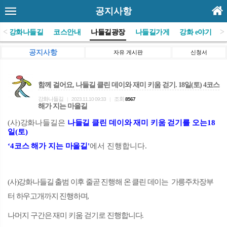
공지사항
<
>
(사)강화나들길
코스안내
나들길광장
나들길가게
강화 e야기
공지사항
자유 게시판
신청서
함께 걸어요, 나들길 클린 데이와 재미 키움 걷기. 18일(토) 4코스
강화나들길
조회
|
2023.11.10 09:33
|
8567
해가 지는 마을길
(
사
)
강화나들길은
나들길 클린 데이와 재미 키움 걷기를 오는18
일
(
토
)
‘4
코스 해가 지는 마을길
'
에서
진행합니다
.
(사)강화나들길 출범 이후 줄곧 진행해 온 클린 데이는 가릉주차장부
터 하우고개까지 진행하며,
나머지 구간은 재미 키움 걷기로 진행합니다.