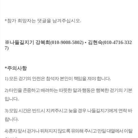
*
참가 희망자는 댓글을 남겨주십시오
.
※
나들길지기 강복희
(010-9008-5802)
•
김현숙
(010-4716-332
7)
*
주의사항
1)
모든 걷기의 안전은 참석자 본인이 책임을 져야 합니다
.
2)
타인을 존중하고 배려하는 따뜻한 말과 행동은 행복한 걷기의 기본
입니다
.
3)
모임 시간은 반드시 지켜주시고 늦을 경우 나들길지기에게 연락 바
랍니다
.
4)
혼자 앞서 걷거나 뒤처지지 않도록 유의해 주시고 만일 대열에서 이탈